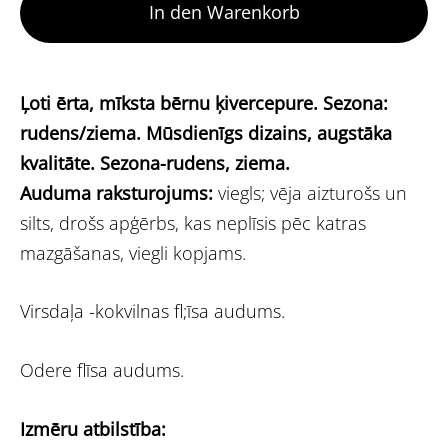
In den Warenkorb
Ļoti ērta, mīksta bērnu ķivercepure. Sezona:
rudens/ziema. Mūsdienīgs dizains, augstāka
kvalitāte.
Sezona-rudens, ziema.
Auduma raksturojums:
viegls;
vēja aizturošs un
silts,
drošs apģērbs, kas neplīsis pēc katras
mazgāšanas,
viegli kopjams.
Virsdaļa -kokvilnas fl;īsa audums.
Odere flīsa audums.
Izmēru atbilstība: