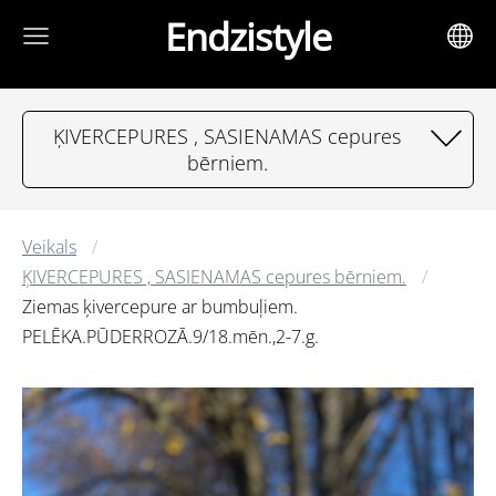
Endzistyle
ĶIVERCEPURES , SASIENAMAS cepures
bērniem.
Veikals
ĶIVERCEPURES , SASIENAMAS cepures bērniem.
Ziemas ķivercepure ar bumbuļiem.
PELĒKA.PŪDERROZĀ.9/18.mēn.,2-7.g.