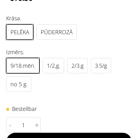
Krāsa.
PELĒKA
PŪDERROZĀ
Izmērs.
9/18.mēn.
1/2,g.
2/3.g
3.5/g
no 5 g.
Bestellbar
-
+