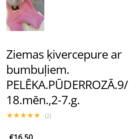
Ziemas ķivercepure ar
bumbuļiem.
PELĒKA.PŪDERROZĀ.9/
18.mēn.,2-7.g.
★★★★★
(2)
€16.50