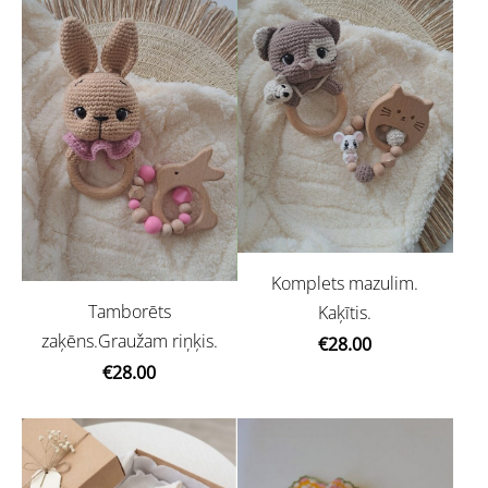
Komplets mazulim.
Tamborēts
Kaķītis.
zaķēns.Graužam riņķis.
€28.00
€28.00