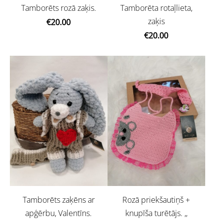
Tamborēts rozā zaķis.
Tamborēta rotaļlieta,
zaķis
€20.00
€20.00
Tamborēts zaķēns ar
Rozā priekšautiņš +
apģērbu, Valentīns.
knupīša turētājs. ,,