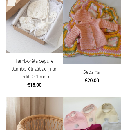
Tamborēta cepure
,tamborēti zàbaciņi ar
Sedziņa.
pērlīti 0-1.mēn.
€20.00
€18.00