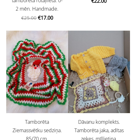
tamborēta rotaļlieta. 0-
€22.00
2 mēn. Handmade.
€17.00
€25.00
Tamborēta
Dāvanu komplekts.
Ziemassvētku sedziņa.
Tamborēta jaka, adītas
85/70 cm.
zeķes, mīļlietiņa.