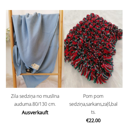
Zila sedziņa no muslīna
Pom pom
auduma.80/130 cm.
sedziņa,sarkans,zaļš,bal
ts.
Ausverkauft
€22.00