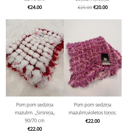
€24.00
€20.00
€25.00
Pom pom sedziņa
Pom pom sedziņa
mazulim. ,,Sirsniņa,,
mazulim,violetos toņos.
90/70 cm
€22.00
€22.00