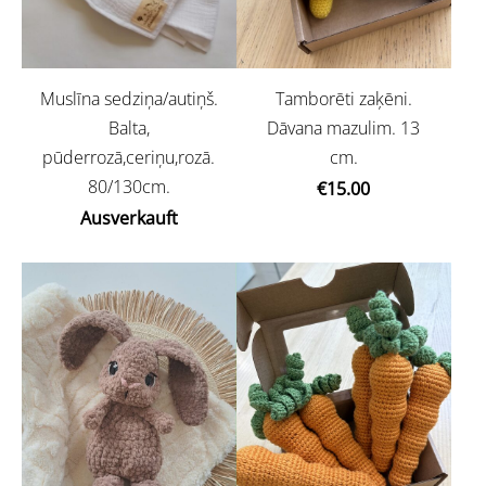
Tamborēti zaķēni.
Muslīna sedziņa/autiņš.
Dāvana mazulim. 13
Balta,
cm.
pūderrozā,ceriņu,rozā.
80/130cm.
€15.00
Ausverkauft