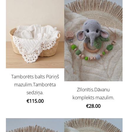
Tamborēts balts Pūriņš
mazulim.Tamborēta
Zīlonītis.Dāvanu
sedziņa.
komplekts mazulim.
€115.00
€28.00