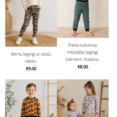
Plānie kokvilnas
trikotāžas legingi
Bērnu legingi ar ziedu
bērniem. Rudens.
rakstu.
€8.00
€9.00