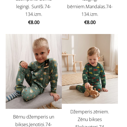
legingi. Sunīši.74-
bērniem.Mandalas.74-
134.izm.
134.izm.
€8.00
€8.00
Džemperis zēniem.
Bērnu džemperis un
Zēnu bikses
bikses.Jenotiņi.74-