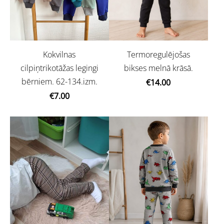
Kokvilnas
Termoregulējošas
cilpiņtrikotāžas legingi
bikses melnā krāsā.
bērniem. 62-134.izm.
€14.00
€7.00