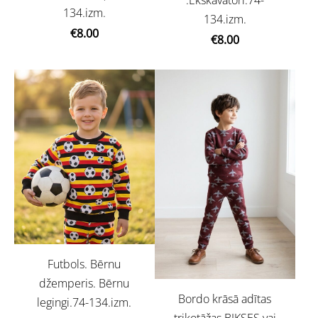
.Ekskavatori.74-
134.izm.
134.izm.
€8.00
€8.00
Futbols. Bērnu
džemperis. Bērnu
Bordo krāsā adītas
legingi.74-134.izm.
trikotāžas BIKSES vai