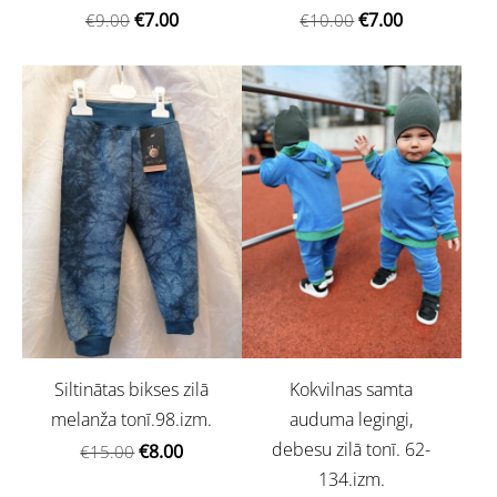
€7.00
€7.00
€9.00
€10.00
Siltinātas bikses zilā
Kokvilnas samta
melanža tonī.98.izm.
auduma legingi,
debesu zilā tonī. 62-
€8.00
€15.00
134.izm.