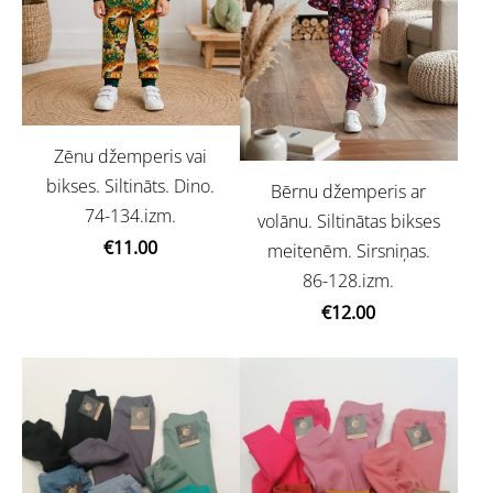
Zēnu džemperis vai
bikses. Siltināts. Dino.
Bērnu džemperis ar
74-134.izm.
volānu. Siltinātas bikses
€11.00
meitenēm. Sirsniņas.
86-128.izm.
€12.00