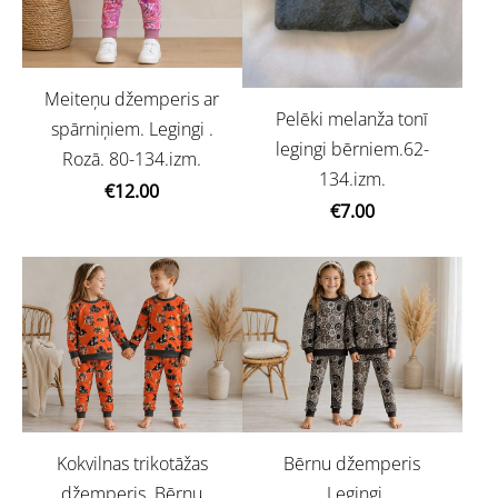
Meiteņu džemperis ar
Pelēki melanža tonī
spārniņiem. Legingi .
legingi bērniem.62-
Rozā. 80-134.izm.
134.izm.
€12.00
€7.00
Kokvilnas trikotāžas
Bērnu džemperis
džemperis. Bērnu
.Legingi