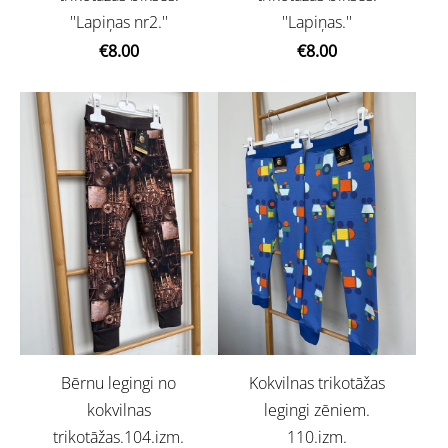
''Lapiņas nr2.''
''Lapiņas.''
€8.00
€8.00
Bērnu legingi no
Kokvilnas trikotāžas
kokvilnas
legingi zēniem.
trikotāžas.104.izm.
110.izm.