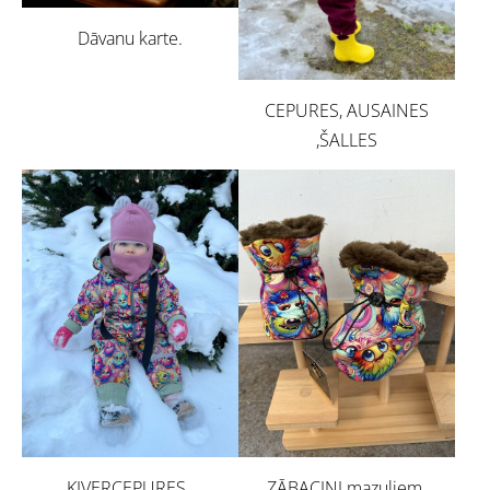
Dāvanu karte.
CEPURES, AUSAINES
,ŠALLES
ĶIVERCEPURES ,
ZĀBACIŅI mazuļiem.