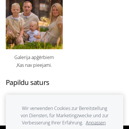
Galerija apģērbiem
,Kas nav pieejami.
Papildu saturs
Šeit var ievadīt papildus saturu. Ja papildus satura
nav, tad šo bloku var noslēpt, nospiežot uz
Wir verwenden Cookies zur Bereitstellung
ikoniņas augšējā stūrī.
von Diensten, für Marketingzwecke und zur
Verbesserung Ihrer Erfahrung.
Anpassen