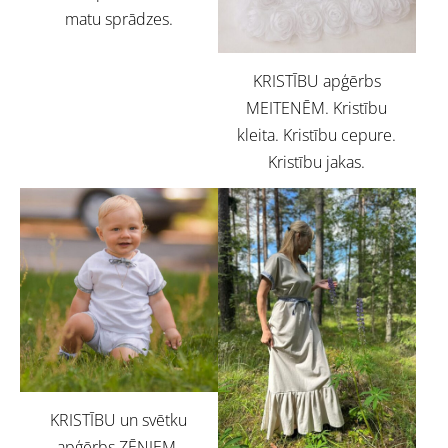
matu sprādzes.
KRISTĪBU apģērbs
MEITENĒM. Kristību
kleita. Kristību cepure.
Kristību jakas.
KRISTĪBU un svētku
apģērbs ZĒNIEM.