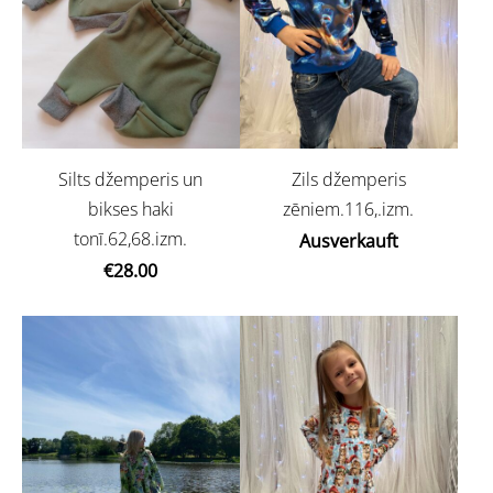
Silts džemperis un
Zils džemperis
bikses haki
zēniem.116,.izm.
tonī.62,68.izm.
Ausverkauft
€28.00