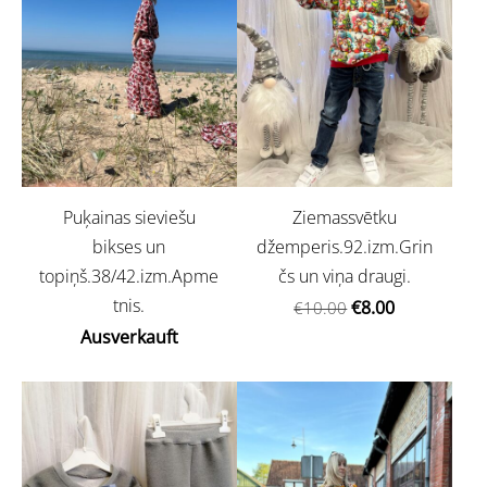
Puķainas sieviešu
Ziemassvētku
bikses un
džemperis.92.izm.Grin
topiņš.38/42.izm.Apme
čs un viņa draugi.
tnis.
€8.00
€10.00
Ausverkauft