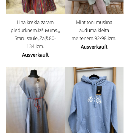
Lina krekla garām
Mint tonī muslīna
piedurknēm.Izšuvums.,,
auduma kleita
Staru saule,,Zaļš.80-
meitenēm.92/98.izm.
134.izm.
Ausverkauft
Ausverkauft