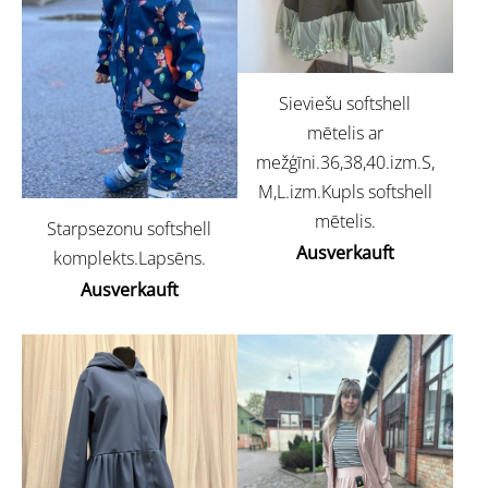
Sieviešu softshell
mētelis ar
mežģīni.36,38,40.izm.S,
M,L.izm.Kupls softshell
mētelis.
Starpsezonu softshell
Ausverkauft
komplekts.Lapsēns.
Ausverkauft