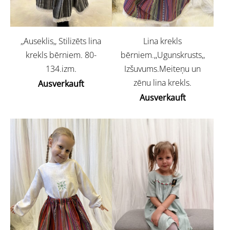
Lina krekls
,,Auseklis,, Stilizēts lina
bērniem.,,Ugunskrusts,,
krekls bērniem. 80-
Izšuvums.Meiteņu un
134.izm.
zēnu lina krekls.
Ausverkauft
Ausverkauft