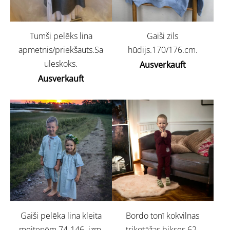
Gaiši zils
Tumši pelēks lina
hūdijs.170/176.cm.
apmetnis/priekšauts.Sa
uleskoks.
Ausverkauft
Ausverkauft
Gaiši pelēka lina kleita
Bordo tonī kokvilnas
meitenēm.74-146..izm.
trikotāžas bikses.62-