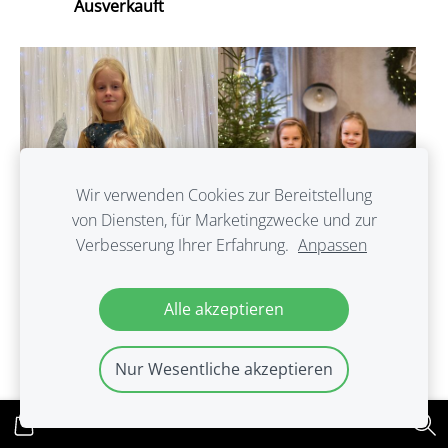
Ausverkauft
Wir verwenden Cookies zur Bereitstellung
von Diensten, für Marketingzwecke und zur
Verbesserung Ihrer Erfahrung.
Anpassen
Alle akzeptieren
Meiteņu kleita ar
pusgarām
Nur Wesentliche akzeptieren
Velveta auduma svārki
piedurknēm.134.izm.
ar mežģīni. 68-146 izm.
Ausverkauft
Ausverkauft