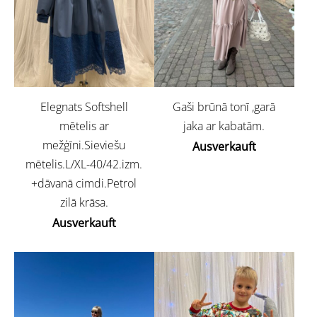
Elegnats Softshell
Gaši brūnā tonī ,garā
mētelis ar
jaka ar kabatām.
mežģīni.Sieviešu
Ausverkauft
mētelis.L/XL-40/42.izm.
+dāvanā cimdi.Petrol
zilā krāsa.
Ausverkauft