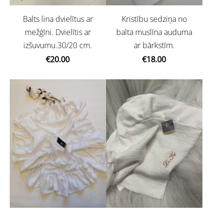
Kristību sedziņa no
Balts lina dvielītus ar
balta muslīna auduma
mežģīni. Dvielītis ar
ar bārkstīm.
izšuvumu.30/20 cm.
€18.00
€20.00