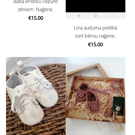
Balta kristību cepure
zēniem. Naģene.
€15.00
Lina auduma pelēkā
tonī bērnu naģene.
€15.00