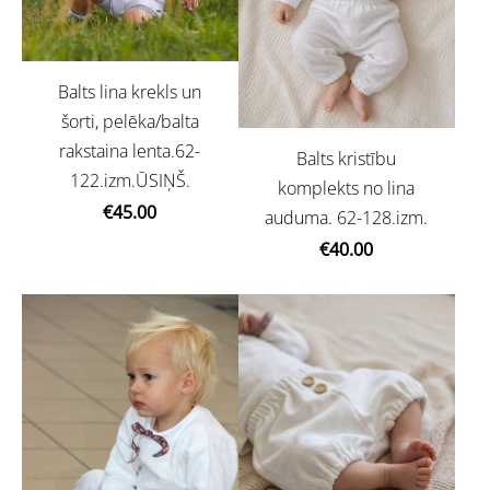
Balts lina krekls un
šorti, pelēka/balta
rakstaina lenta.62-
Balts kristību
122.izm.ŪSIŅŠ.
komplekts no lina
€45.00
auduma. 62-128.izm.
€40.00