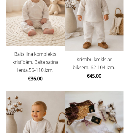
Balts lina komplekts
Kristību krekls ar
kristībām. Balta satīna
biksēm. 62-104.izm.
lenta.56-110.izm.
€45.00
€36.00