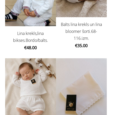
Balts lina krekls un lina
bloomer šorti.68-
Lina krekls,lina
116.izm.
bikses.Bordo/balts.
€35.00
€48.00