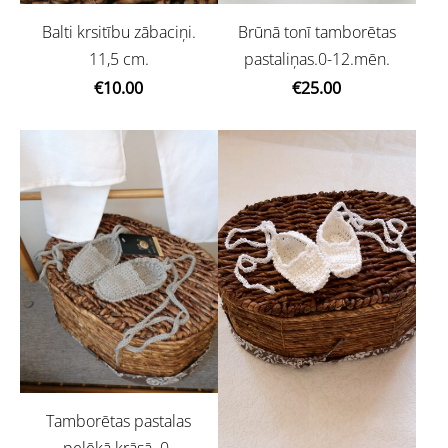
Balti krsitību zābaciņi.
Brūnā tonī tamborētas
11,5 cm.
pastaliņas.0-12.mēn.
€10.00
€25.00
Tamborētas pastalas