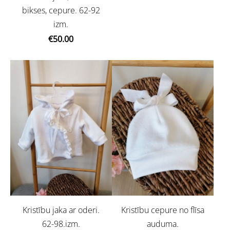
bikses, cepure. 62-92
izm.
€50.00
Kristību jaka ar oderi.
Kristību cepure no flīsa
62-98.izm.
auduma.