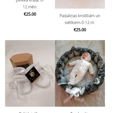
pelēkā krāsā. 0-
12.mēn.
€25.00
Pastaliņas kristībām un
svētkiem.0-12.m.
€25.00