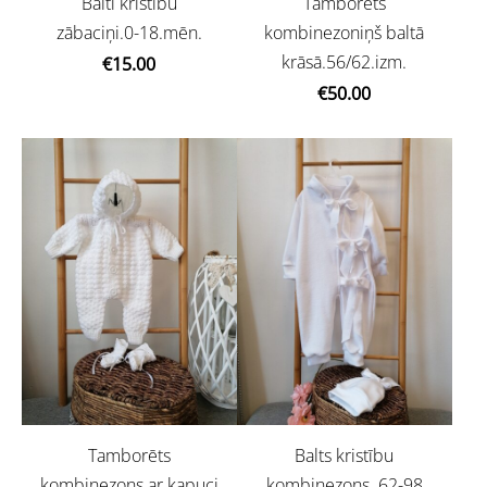
Balti kristību
Tamborēts
zābaciņi.0-18.mēn.
kombinezoniņš baltā
krāsā.56/62.izm.
€15.00
€50.00
Tamborēts
Balts kristību
kombinezons ar kapuci
kombinezons. 62-98