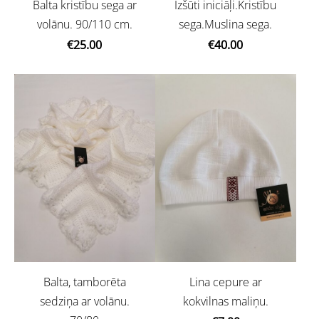
Balta kristību sega ar
Izšūti iniciāļi.Kristību
volānu. 90/110 cm.
sega.Muslina sega.
€25.00
€40.00
Balta, tamborēta
Lina cepure ar
sedziņa ar volānu.
kokvilnas maliņu.