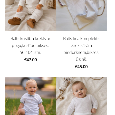
Balts kristību krekls ar
Balts lina komplekts
pogu,kristību bikses.
,krekls īsām
56-104.izm.
piedurknēm,bikses.
Ūsiņš.
€47.00
€45.00