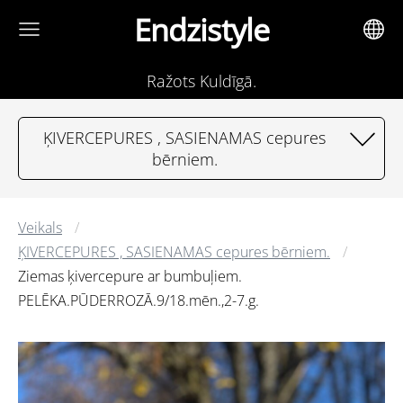
Endzistyle
Ražots Kuldīgā.
ĶIVERCEPURES , SASIENAMAS cepures
bērniem.
Veikals
ĶIVERCEPURES , SASIENAMAS cepures bērniem.
Ziemas ķivercepure ar bumbuļiem.
PELĒKA.PŪDERROZĀ.9/18.mēn.,2-7.g.