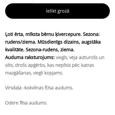
Ielikt grozā
Ļoti ērta, mīksta bērnu ķivercepure. Sezona:
rudens/ziema. Mūsdienīgs dizains, augstāka
kvalitāte.
Sezona-rudens, ziema.
Auduma raksturojums:
viegls;
vēja aizturošs un
silts,
drošs apģērbs, kas neplīsis pēc katras
mazgāšanas,
viegli kopjams.
Virsdaļa -kokvilnas fl;īsa audums.
Odere flīsa audums.