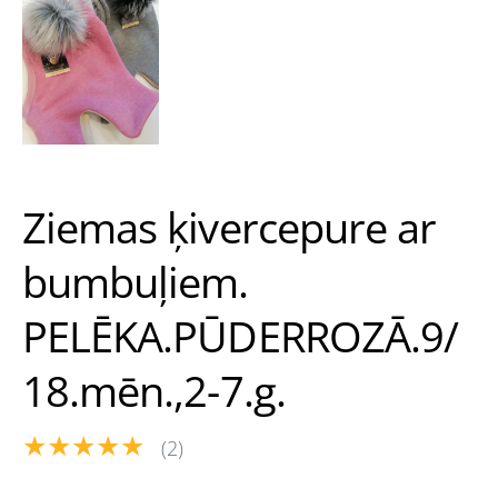
Ziemas ķivercepure ar
bumbuļiem.
PELĒKA.PŪDERROZĀ.9/
18.mēn.,2-7.g.
★★★★★
(2)