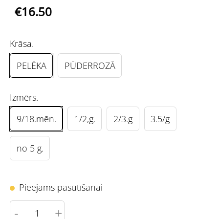
€16.50
Krāsa.
PELĒKA
PŪDERROZĀ
Izmērs.
9/18.mēn.
1/2,g.
2/3.g
3.5/g
no 5 g.
Pieejams pasūtīšanai
-
+