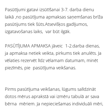
Pasūtījumi gatavi izsūtīšanai 3-7. darba dienu
laikā ,no pasūtījuma apmaksas saņemšanas brīža
pasūtijums tiek šūts.Atsevišķos gadījumos,
izgatavošanas laiks, var būt ilgāk.
PASŪTĪJUMA APMAKSA jāveic 1-2.darba dienas,
ja apmaksa netiek veikta, pirkums tiek anulēts. Ja
vēlaties rezervēt līdz vēlamam datumam, minēt
piezīmēs, pie pasūtījuma veikšanas.
Pirms pasūtījuma veikšanas, lūgums salīdzināt
dotos mērus aprakstā vai izmēru tabulā ar sava
bērna mēriem. Ja nepieciešamas individuāli mēri,