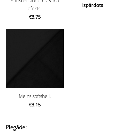
Softshell audums. Viļņa
Izpārdots
efekts.
€3.75
Melns softshell.
€3.15
Piegāde: