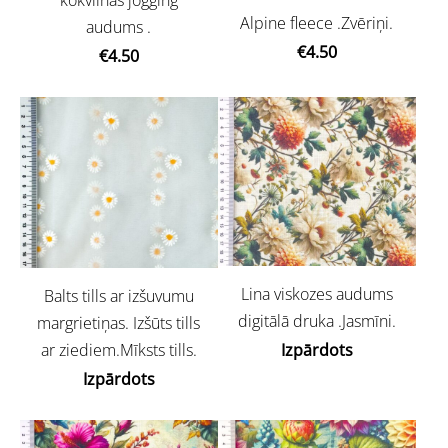
Alpine fleece .Zvēriņi.
audums .
€4.50
€4.50
Lina viskozes audums
Balts tills ar izšuvumu
digitālā druka .Jasmīni.
margrietiņas. Izšūts tills
ar ziediem.Mīksts tills.
Izpārdots
Izpārdots