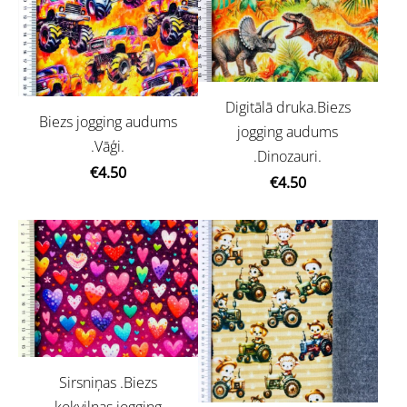
Digitālā druka.Biezs
Biezs jogging audums
jogging audums
.Vāģi.
.Dinozauri.
€4.50
€4.50
Sirsniņas .Biezs
kokvilnas jogging