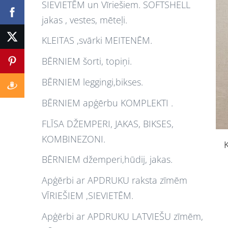
SIEVIETĒM un Vīriešiem. SOFTSHELL
jakas , vestes, mēteļi.
KLEITAS ,svārki MEITENĒM.
BĒRNIEM šorti, topiņi.
BĒRNIEM leggingi,bikses.
BĒRNIEM apģērbu KOMPLEKTI .
FLĪSA DŽEMPERI, JAKAS, BIKSES,
KOMBINEZONI.
BĒRNIEM džemperi,hūdij, jakas.
Apģērbi ar APDRUKU raksta zīmēm
VĪRIEŠIEM ,SIEVIETĒM.
Apģērbi ar APDRUKU LATVIEŠU zīmēm,