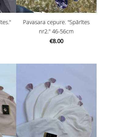
es.''
Pavasara cepure. ''Spārītes
nr2.'' 46-56cm
€8.00