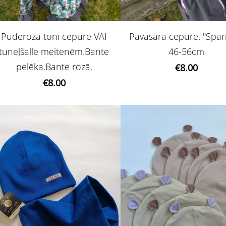
Pavasara cepure. ''Spārīt
Pūderozā tonī cepure VAI
46-56cm
tuneļšalle meitenēm.Bante
pelēka.Bante rozā.
€8.00
€8.00