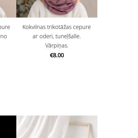
epure
Kokvilnas trikotāžas cepure
Dino
ar oderi, tuneļšalle.
Vārpiņas.
€8.00