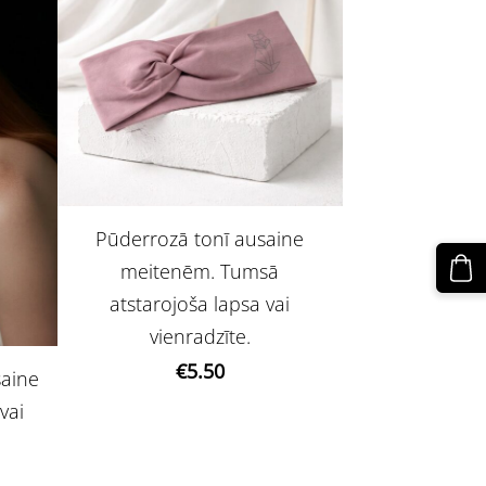
Pūderrozā tonī ausaine
meitenēm. Tumsā
atstarojoša lapsa vai
vienradzīte.
€5.50
saine
vai