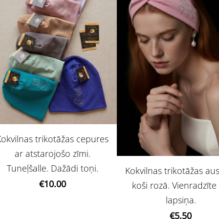
Kokvilnas trikotāžas cepures
ar atstarojošo zīmi.
Tuneļšalle. Dažādi toņi.
Kokvilnas trikotāžas au
€10.00
koši rozā. Vienradzīte 
lapsiņa.
€5.50