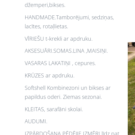
džemperi,bikses.
HANDMADE.Tamborējumi, sedziņas,
lacītes, rotaļlietas.
VĪRIEŠU t-krekli ar apdruku.
AKSESUĀRI.SOMAS.LINA ,MAISIŅI.
VASARAS LAKATIŅI , cepures.
KRŪZES ar apdruku.
Softshell Kombinezoni un bikses ar
papildus oderi. Ziemas sezonai.
KLEITAS, sarafāni skolai.
AUDUMI.
IZPĀRDOŠANA PĒDĒJIE IZMĒRI līdz pat