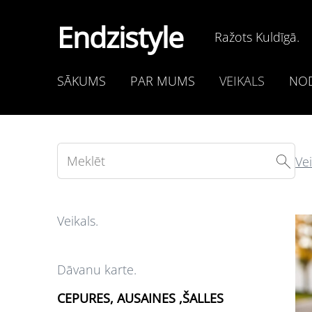
Endzistyle
Ražots Kuldīgā.
SĀKUMS
PAR MUMS
VEIKALS
NOD
Vei
Veikals.
Dāvanu karte.
CEPURES, AUSAINES ,ŠALLES