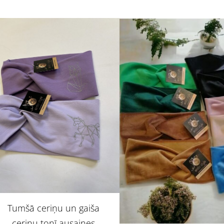
Tumšā ceriņu un gaiša
ceriņu tonī ausaines