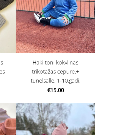
ns
Haki tonī kokvlinas
es
trikotāžas cepure.+
tunelsalle. 1-10.gadi.
€15.00