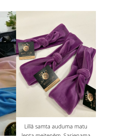
Lillā samta auduma matu
lenta meitenēm. Sasienama