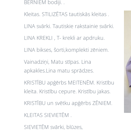
BĒRNIEM bodiji. .
Kleitas. STILIZĒTAS tautiskās kleitas .
LINA svārki. Tautiskie rakstainie svārki.
LINA KREKLI , T- krekli ar apdruku.
LINA bikses, šorti,komplekti zēniem.
Vainadziņi, Matu stīpas. Lina
apkakles.Lina matu sprādzes.
KRISTĪBU apģērbs MEITENĒM. Kristību
kleita. Kristību cepure. Kristību jakas.
KRISTĪBU un svētku apģērbs ZĒNIEM.
KLEITAS SIEVIETĒM .
SIEVIETĒM svārki, blūzes,