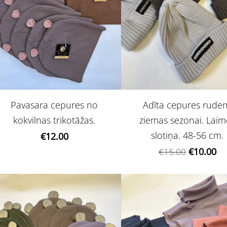
Pavasara cepures no
Adīta cepures rude
kokvilnas trikotāžas.
ziemas sezonai. Laim
slotiņa. 48-56 cm.
€12.00
€10.00
€15.00