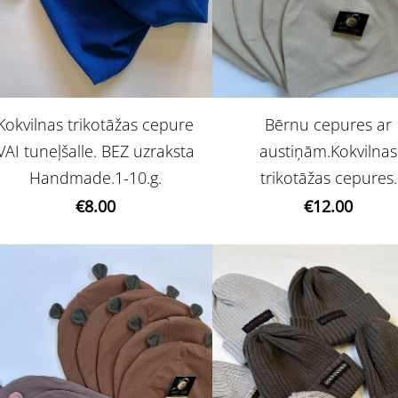
Bērnu cepures ar
Kokvilnas trikotāžas cepure
austiņām.Kokvilnas
VAI tuneļšalle. BEZ uzraksta
trikotāžas cepures.
Handmade.1-10.g.
€12.00
€8.00