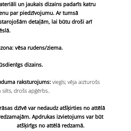
teriāli un jaukais dizains padarīs katru
enu par piedzīvojumu. Ar tumsā
starojošām detaļām, lai būtu droši arī
ēslā.
zona: vēsa rudens/ziema.
sdienīgs dizains.
uduma raksturojums:
viegls;
vēja aizturošs
 silts,
drošs apģērbs..
rāsas dzīvē var nedaudz atšķirties no attēlā
redzamajām. Apdrukas izvietojums var būt
atšķirīgs no attēlā redzamā.