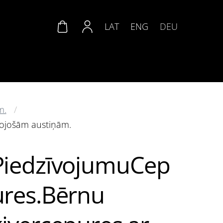
LAT
ENG
DEU
m.
rojošām austiņām.
PiedzīvojumuCep
ures.Bērnu