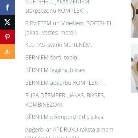
SOFTSHELL jakas ZĒNIEM,
starpsezonu KOMPLEKTI.
SIEVIETĒM un Vīriešiem. SOFTSHELL
jakas , vestes, mēteļi.
KLEITAS ,svārki MEITENĒM.
BĒRNIEM šorti, topiņi.
BĒRNIEM leggingi,bikses.
BĒRNIEM apģērbu KOMPLEKTI .
FLĪSA DŽEMPERI, JAKAS, BIKSES,
KOMBINEZONI.
BĒRNIEM džemperi,hūdij, jakas.
Apģērbi ar APDRUKU raksta zīmēm