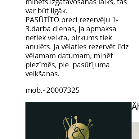
minēts izgatavošanas laiks, tas
var būt ilgāk.
PASŪTĪTO preci rezervēju 1-
3.darba dienas, ja apmaksa
netiek veikta, pirkums tiek
anulēts. Ja vēlaties rezervēt līdz
vēlamam datumam, minēt
piezīmēs, pie pasūtījuma
veikšanas.
mob.- 20007325
Ä