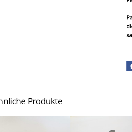
Pi
Pa
di
sa
hnliche Produkte