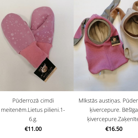
Pūderrozā cimdi
Mīkstās austiņas. Pūde
meitenēm.Lietus pilieni.1-
ķivercepure. Bēšīg
6.g.
ķivercepure.Zaķenīt
€11.00
€16.50