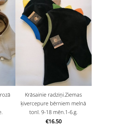
rrozā
Krāsainie radziņi.Ziemas
a
ķivercepure bērniem melnā
e.
tonī. 9-18 mēn.1-6.g.
€16.50