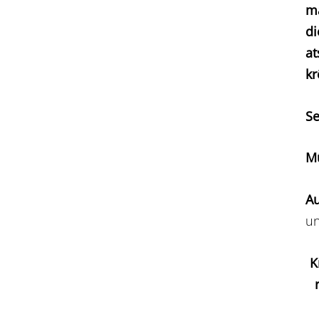
ma
di
at
kr
Se
Mū
A
un
K