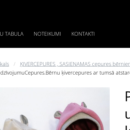
U TABULA
NOTEIKUMI
KONTAKTI
kals
ĶIVERCEPURES , SASIENAMAS cepures bērnie
edzīvojumuCepures.Bērnu ķivercepures ar tumsā atsta