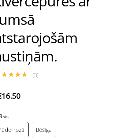
ķivercepures ar
tumsā
atstarojošām
austiņām.
★★★★★
(3)
€16.50
āsa.
Pūderrozā
Bēšīga