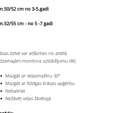
m.50/52 cm no 3-5.gadi
m.52/55 cm - no 5 -7 gadi
āsas dzīvē var atšķirties no attēlā
dzamajām monitora uzstādījumu dēļ.
Mazgāt ar veļasmašīnu 30°
Mazgāt ar līdzīgas krāsas apģērbu
Nebalināt
Nežāvēt veļas žāvētajā