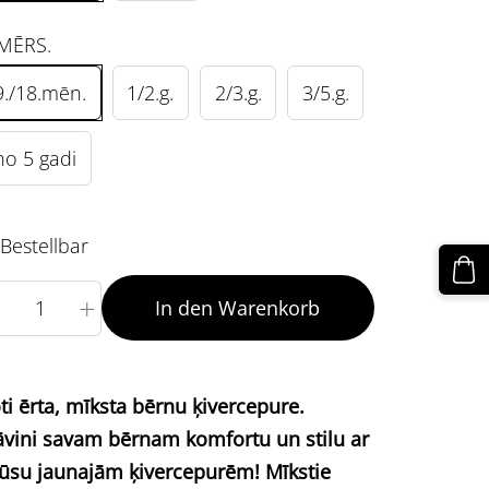
MĒRS.
9./18.mēn.
1/2.g.
2/3.g.
3/5.g.
no 5 gadi
Bestellbar
+
In den Warenkorb
ti ērta, mīksta bērnu ķivercepure.
vini savam bērnam komfortu un stilu ar
su jaunajām ķivercepurēm!
Mīkstie