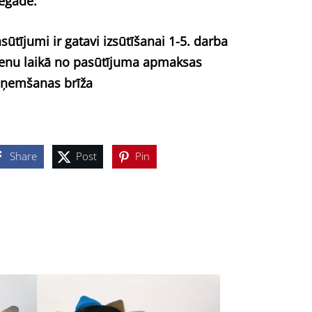
egāde:
sūtījumi ir gatavi izsūtīšanai 1-5. darba
enu laikā no pasūtījuma apmaksas
ņemšanas brīža
Share
Post
Pin