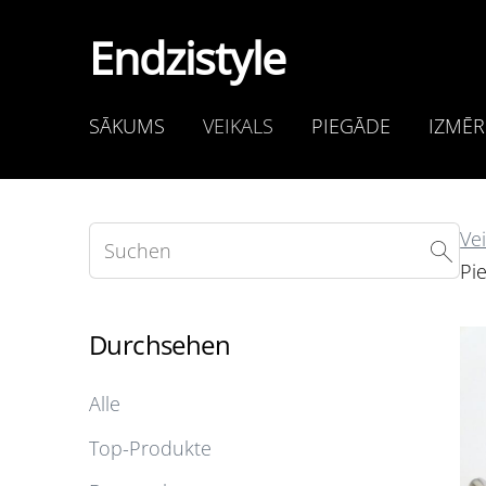
Endzistyle
SĀKUMS
VEIKALS
PIEGĀDE
IZMĒR
Vei
Pi
Durchsehen
Alle
Top-Produkte