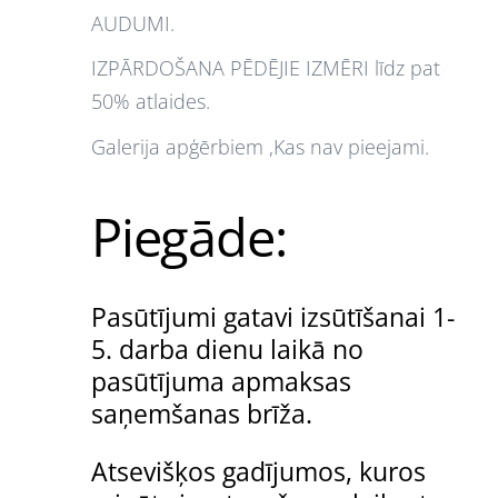
AUDUMI.
IZPĀRDOŠANA PĒDĒJIE IZMĒRI līdz pat
50% atlaides.
Galerija apģērbiem ,Kas nav pieejami.
Piegāde:
Pasūtījumi gatavi izsūtīšanai 1-
5. darba dienu laikā no
pasūtījuma apmaksas
saņemšanas brīža.
Atsevišķos gadījumos, kuros