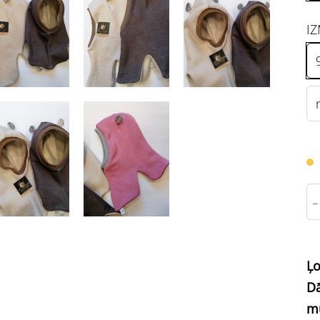
IZ
-
Ļo
Dā
mū