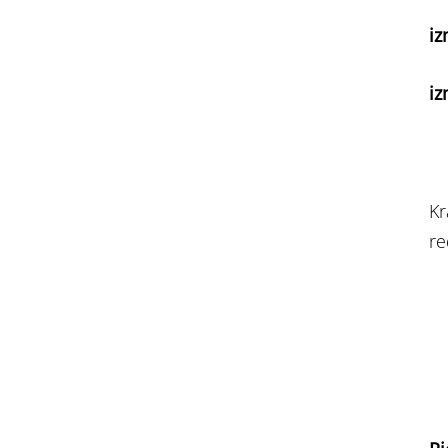
iz
iz
Kr
re