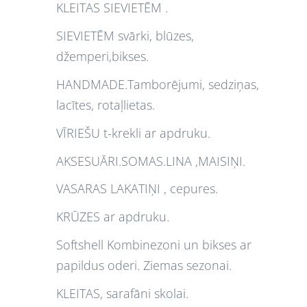
KLEITAS SIEVIETĒM .
SIEVIETĒM svārki, blūzes,
džemperi,bikses.
HANDMADE.Tamborējumi, sedziņas,
lacītes, rotaļlietas.
VĪRIEŠU t-krekli ar apdruku.
AKSESUĀRI.SOMAS.LINA ,MAISIŅI.
VASARAS LAKATIŅI , cepures.
KRŪZES ar apdruku.
Softshell Kombinezoni un bikses ar
papildus oderi. Ziemas sezonai.
KLEITAS, sarafāni skolai.