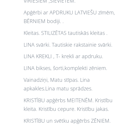
VĪRIEŠIEM ,SIEVIETĒM.
Apģērbi ar APDRUKU LATVIEŠU zīmēm,
BĒRNIEM bodiji. .
Kleitas. STILIZĒTAS tautiskās kleitas .
LINA svārki. Tautiskie rakstainie svārki.
LINA KREKLI , T- krekli ar apdruku.
LINA bikses, šorti,komplekti zēniem.
Vainadziņi, Matu stīpas. Lina
apkakles.Lina matu sprādzes.
KRISTĪBU apģērbs MEITENĒM. Kristību
kleita. Kristību cepure. Kristību jakas.
KRISTĪBU un svētku apģērbs ZĒNIEM.