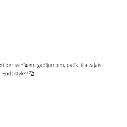
kti der svinīgiem gadījumiem, patīk tilla zaļais
"Endzistyle"! 🥰