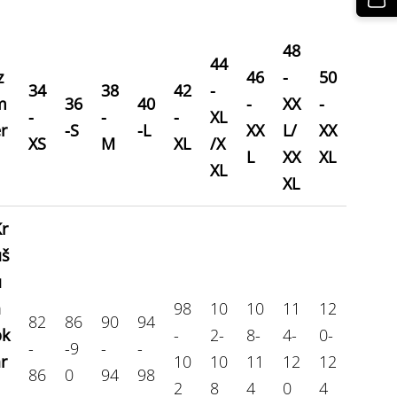
48
44
z
46
-
50
34
38
42
-
m
36
40
-
XX
-
-
-
-
XL
r
-S
-L
XX
L/
XX
XS
M
XL
/X
L
XX
XL
XL
XL
r
ūš
u
a
98
10
10
11
12
82
86
90
94
pk
-
2-
8-
4-
0-
-
-9
-
-
r
10
10
11
12
12
86
0
94
98
2
8
4
0
4