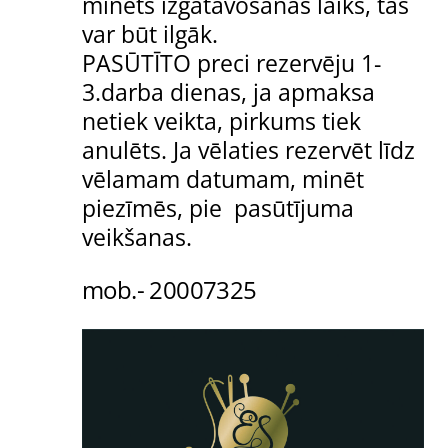
minēts izgatavošanas laiks, tas
var būt ilgāk.
PASŪTĪTO preci rezervēju 1-
3.darba dienas, ja apmaksa
netiek veikta, pirkums tiek
anulēts. Ja vēlaties rezervēt līdz
vēlamam datumam, minēt
piezīmēs, pie pasūtījuma
veikšanas.
mob.- 20007325