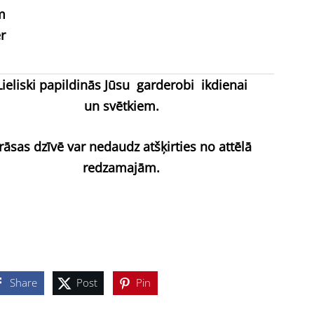
m
r
Lieliski papildinās Jūsu garderobi
ikdienai
un svētkiem.
rāsas dzīvē var nedaudz atšķirties no attēlā
redzamajām.
Share
Post
Pin