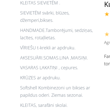
K
KLEITAS SIEVIETĒM .
★
SIEVIETĒM svārki, blūzes,
džemperi,bikses.
HANDMADE.Tamborējumi, sedziņas,
★
lacītes, rotaļlietas.
Agn
VĪRIEŠU t-krekli ar apdruku.
Fan
AKSESUĀRI.SOMAS.LINA ,MAISIŅI.
ton
VASARAS LAKATIŅI , cepures.
KRŪZES ar apdruku.
Softshell Kombinezoni un bikses ar
papildus oderi. Ziemas sezonai.
KLEITAS, sarafāni skolai.