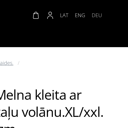
LAT
ENG
DEU
aides.
Melna kleita ar
zaļu volānu.XL/xxl.