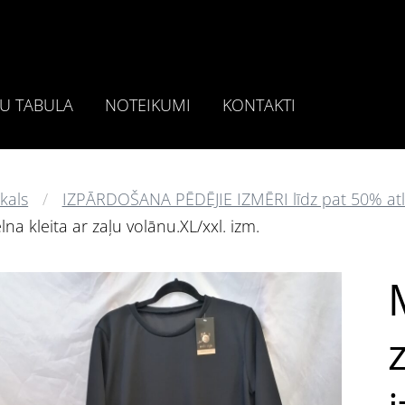
U TABULA
NOTEIKUMI
KONTAKTI
kals
IZPĀRDOŠANA PĒDĒJIE IZMĒRI līdz pat 50% atl
na kleita ar zaļu volānu.XL/xxl. izm.