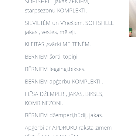
SOFTSHELL jakas ZĒNIEM,
starpsezonu KOMPLEKTI.
SIEVIETĒM un Vīriešiem. SOFTSHELL
jakas , vestes, mēteļi.
KLEITAS ,svārki MEITENĒM.
BĒRNIEM šorti, topiņi.
BĒRNIEM leggingi,bikses.
BĒRNIEM apģērbu KOMPLEKTI .
FLĪSA DŽEMPERI, JAKAS, BIKSES,
KOMBINEZONI.
BĒRNIEM džemperi,hūdij, jakas.
Apģērbi ar APDRUKU raksta zīmēm