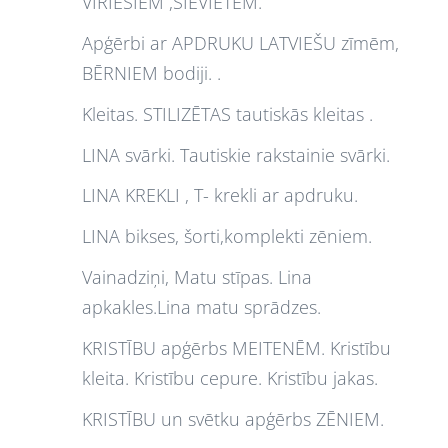
VĪRIEŠIEM ,SIEVIETĒM.
Apģērbi ar APDRUKU LATVIEŠU zīmēm,
BĒRNIEM bodiji. .
Kleitas. STILIZĒTAS tautiskās kleitas .
LINA svārki. Tautiskie rakstainie svārki.
LINA KREKLI , T- krekli ar apdruku.
LINA bikses, šorti,komplekti zēniem.
Vainadziņi, Matu stīpas. Lina
apkakles.Lina matu sprādzes.
KRISTĪBU apģērbs MEITENĒM. Kristību
kleita. Kristību cepure. Kristību jakas.
KRISTĪBU un svētku apģērbs ZĒNIEM.