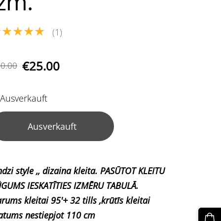
izm.
★★★★★
(1)
€25.00
0.00
Ausverkauft
Ausverkauft
ndzi style ,, dizaina kleita. PASŪTOT KLEITU
GUMS IESKATĪTIES IZMĒRU TABULĀ.
rums kleitai 95'+ 32 tills ,krūtīs kleitai
atums nestiepjot 110 cm