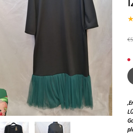
€5
,E
LŪ
Ga
pl