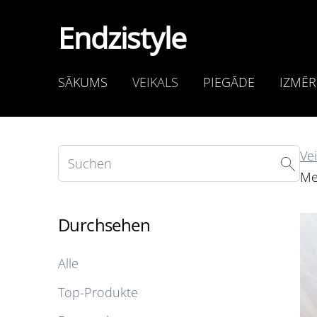
Endzistyle
SĀKUMS
VEIKALS
PIEGĀDE
IZMĒR
Vei
Mel
Durchsehen
Alle
Top-Produkte