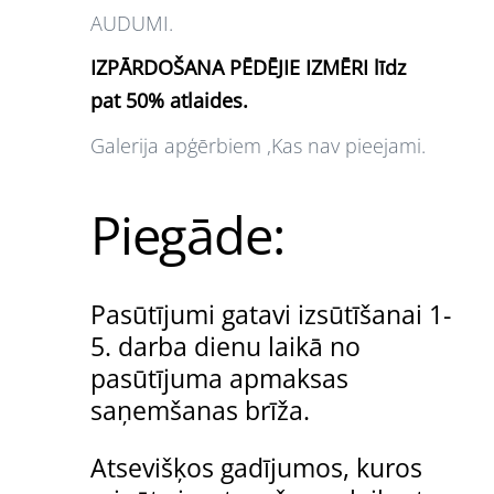
AUDUMI.
IZPĀRDOŠANA PĒDĒJIE IZMĒRI līdz
pat 50% atlaides.
Galerija apģērbiem ,Kas nav pieejami.
Piegāde:
Pasūtījumi gatavi izsūtīšanai 1-
5. darba dienu laikā no
pasūtījuma apmaksas
saņemšanas brīža.
Atsevišķos gadījumos, kuros