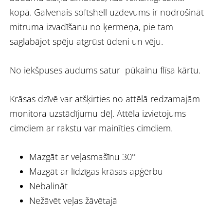
kopā. Galvenais softshell uzdevums ir nodrošināt
mitruma izvadīšanu no ķermeņa, pie tam
saglabājot spēju atgrūst ūdeni un vēju.
No iekšpuses audums satur pūkainu flīsa kārtu.
Krāsas dzīvē var atšķirties no attēlā redzamajām
monitora uzstādījumu dēļ. Attēla izvietojums
cimdiem ar rakstu var mainīties cimdiem.
Mazgāt ar veļasmašīnu 30°
Mazgāt ar līdzīgas krāsas apģērbu
Nebalināt
Nežāvēt veļas žāvētajā