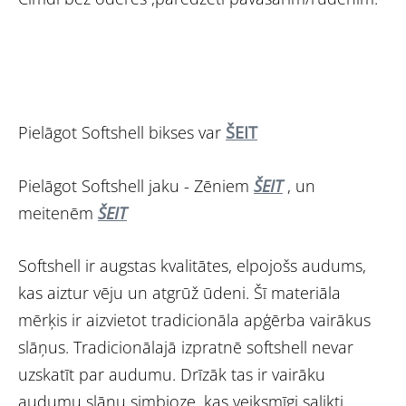
Pielāgot Softshell bikses var
ŠEIT
Pielāgot Softshell jaku - Zēniem
ŠEIT
, un
meitenēm
ŠEIT
Softshell ir augstas kvalitātes, elpojošs audums,
kas aiztur vēju un atgrūž ūdeni. Šī materiāla
mērķis ir aizvietot tradicionāla apģērba vairākus
slāņus. Tradicionālajā izpratnē softshell nevar
uzskatīt par audumu. Drīzāk tas ir vairāku
audumu slāņu simbioze, kas veiksmīgi salikti