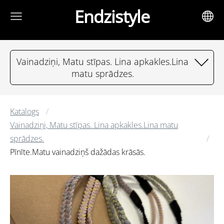
Endzistyle
Vainadziņi, Matu stīpas. Lina apkakles.Lina
matu sprādzes.
Katalogs
Vainadziņi, Matu stīpas. Lina apkakles.Lina matu
sprādzes.
Pīnīte.Matu vainadziņš dažādas krāsās.