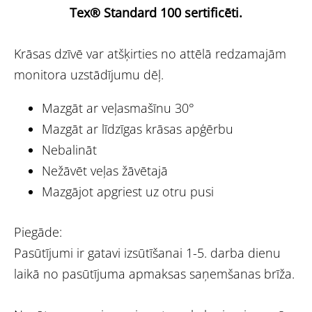
Tex® Standard 100 sertificēti.
Krāsas dzīvē var atšķirties no attēlā redzamajām
monitora uzstādījumu dēļ.
Mazgāt ar veļasmašīnu 30°
Mazgāt ar līdzīgas krāsas apģērbu
Nebalināt
Nežāvēt veļas žāvētajā
Mazgājot apgriest uz otru pusi
Piegāde:
Pasūtījumi ir gatavi izsūtīšanai 1-5. darba dienu
laikā no pasūtījuma apmaksas saņemšanas brīža.