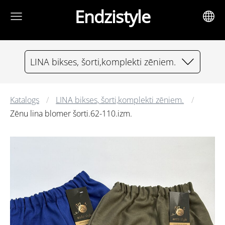
Endzistyle
LINA bikses, šorti,komplekti zēniem.
Katalogs
LINA bikses, šorti,komplekti zēniem.
Zēnu lina blomer šorti.62-110.izm.