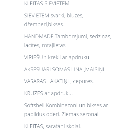
KLEITAS SIEVIETĒM .
SIEVIETĒM svārki, blūzes,
džemperi,bikses.
HANDMADE.Tamborējumi, sedziņas,
lacītes, rotaļlietas.
VĪRIEŠU t-krekli ar apdruku.
AKSESUĀRI.SOMAS.LINA ,MAISIŅI.
VASARAS LAKATIŅI , cepures.
KRŪZES ar apdruku.
Softshell Kombinezoni un bikses ar
papildus oderi. Ziemas sezonai.
KLEITAS, sarafāni skolai.