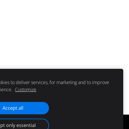
kies to deliver services, for marketing and to improve
rience.
Customize
Accept all
pt only essential