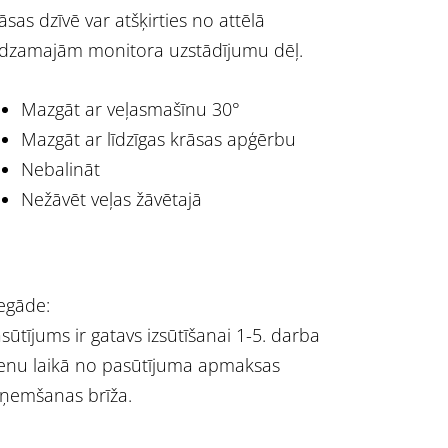
āsas dzīvē var atšķirties no attēlā
dzamajām monitora uzstādījumu dēļ.
Mazgāt ar veļasmašīnu 30°
Mazgāt ar līdzīgas krāsas apģērbu
Nebalināt
Nežāvēt veļas žāvētajā
egāde:
sūtījums ir gatavs izsūtīšanai 1-5. darba
enu laikā no pasūtījuma apmaksas
ņemšanas brīža.