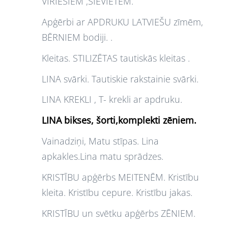
VĪRIEŠIEM ,SIEVIETĒM.
Apģērbi ar APDRUKU LATVIEŠU zīmēm,
BĒRNIEM bodiji. .
Kleitas. STILIZĒTAS tautiskās kleitas .
LINA svārki. Tautiskie rakstainie svārki.
LINA KREKLI , T- krekli ar apdruku.
LINA bikses, šorti,komplekti zēniem.
Vainadziņi, Matu stīpas. Lina
apkakles.Lina matu sprādzes.
KRISTĪBU apģērbs MEITENĒM. Kristību
kleita. Kristību cepure. Kristību jakas.
KRISTĪBU un svētku apģērbs ZĒNIEM.