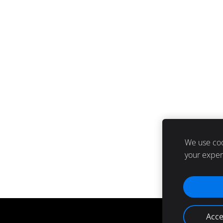
We use coo
your expe
Acce