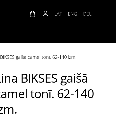
LAT
ENG
DEU
 BIKSES gaišā camel tonī. 62-140 izm.
Lina BIKSES gaišā
camel tonī. 62-140
izm.