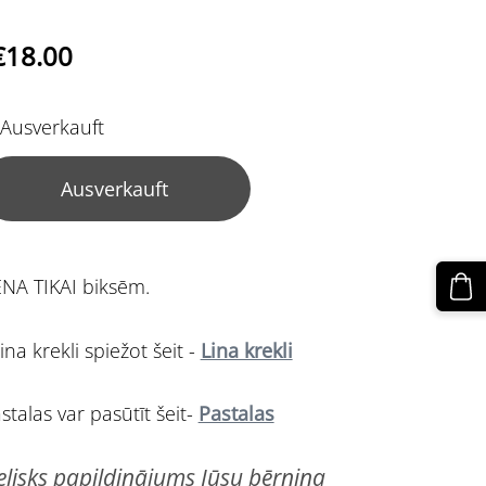
€18.00
Ausverkauft
Ausverkauft
NA TIKAI biksēm.
na krekli spiežot šeit -
Lina krekli
stalas var pasūtīt šeit-
Pastalas
elisks papildinājums Jūsu bērniņa