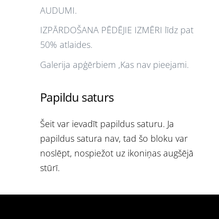
AUDUMI.
IZPĀRDOŠANA PĒDĒJIE IZMĒRI līdz pat
50% atlaides.
Galerija apģērbiem ,Kas nav pieejami.
Papildu saturs
Šeit var ievadīt papildus saturu. Ja
papildus satura nav, tad šo bloku var
noslēpt, nospiežot uz ikoniņas augšējā
stūrī.