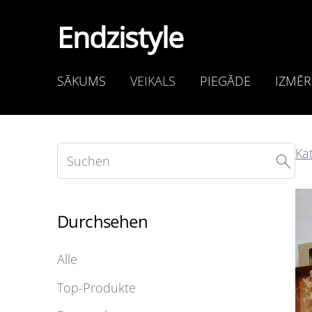
Endzistyle
SĀKUMS
VEIKALS
PIEGĀDE
IZMĒR
Ka
Durchsehen
Alle
Top-Produkte