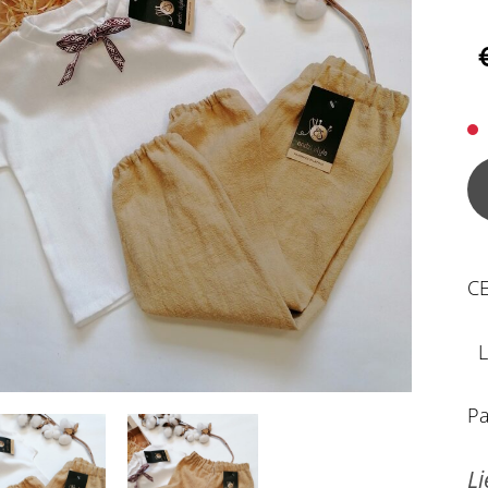
CE
Li
Pa
Li