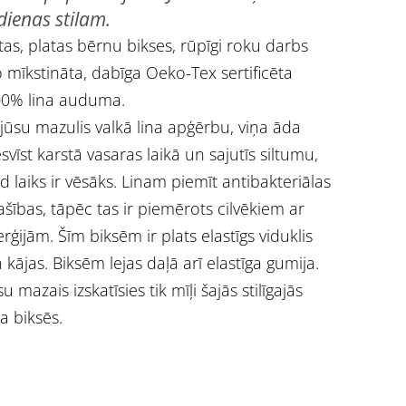
dienas stilam.
tas, platas bērnu bikses, rūpīgi roku darbs
 mīkstināta, dabīga Oeko-Tex sertificēta
0% lina auduma.
 jūsu mazulis valkā lina apģērbu, viņa āda
svīst karstā vasaras laikā un sajutīs siltumu,
d laiks ir vēsāks. Linam piemīt antibakteriālas
ašības, tāpēc tas ir piemērots cilvēkiem ar
erģijām. Šīm biksēm ir plats elastīgs viduklis
 kājas. Biksēm lejas daļā arī elastīga gumija.
su mazais izskatīsies tik mīļi šajās stilīgajās
na biksēs.