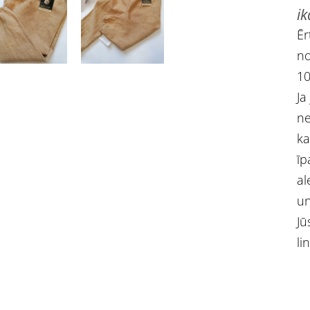
ik
Ēr
no
10
Ja
ne
ka
īp
al
un
Jū
li