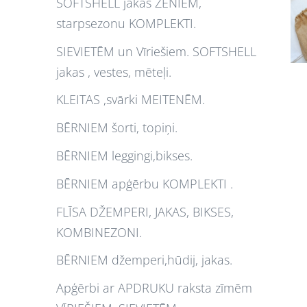
SOFTSHELL jakas ZĒNIEM,
starpsezonu KOMPLEKTI.
SIEVIETĒM un Vīriešiem. SOFTSHELL
jakas , vestes, mēteļi.
KLEITAS ,svārki MEITENĒM.
BĒRNIEM šorti, topiņi.
BĒRNIEM leggingi,bikses.
BĒRNIEM apģērbu KOMPLEKTI .
FLĪSA DŽEMPERI, JAKAS, BIKSES,
KOMBINEZONI.
BĒRNIEM džemperi,hūdij, jakas.
Apģērbi ar APDRUKU raksta zīmēm