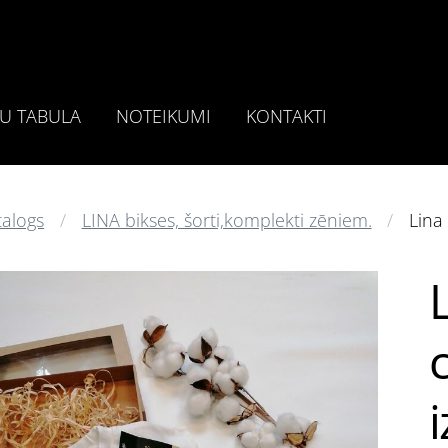
U TABULA
NOTEIKUMI
KONTAKTI
talogs
LINA bikses, šorti,komplekti zēniem.
Lina