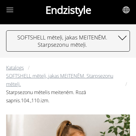
Endzistyle
SOFTSHELL mēteļi, jakas MEITENĒM.
Starpsezonu mēteļi.
Katalogs
SOFTSHELL mēteļi, jakas MEITENĒM. Starpsezonu
mēteļi.
Starpsezonu mētelis meitenēm. Rozā
sapnis.104.,110.izm.