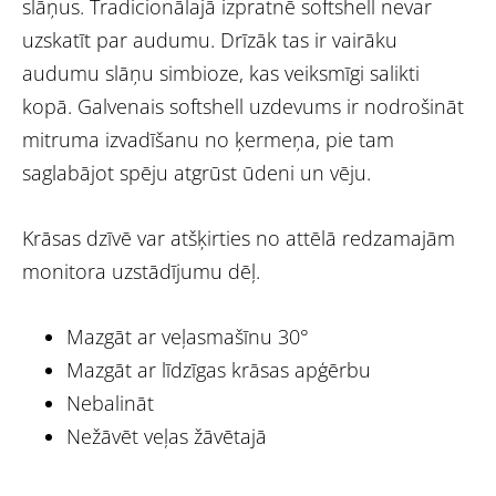
slāņus. Tradicionālajā izpratnē softshell nevar
uzskatīt par audumu. Drīzāk tas ir vairāku
audumu slāņu simbioze, kas veiksmīgi salikti
kopā. Galvenais softshell uzdevums ir nodrošināt
mitruma izvadīšanu no ķermeņa, pie tam
saglabājot spēju atgrūst ūdeni un vēju.
Krāsas dzīvē var atšķirties no attēlā redzamajām
monitora uzstādījumu dēļ.
Mazgāt ar veļasmašīnu 30°
Mazgāt ar līdzīgas krāsas apģērbu
Nebalināt
Nežāvēt veļas žāvētajā