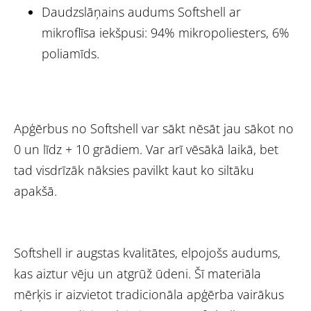
Daudzslāņains audums Softshell ar
mikroflīsa iekšpusi: 94% mikropoliesters, 6%
poliamīds.
Apģērbus no Softshell var sākt nēsāt jau sākot no
0 un līdz + 10 grādiem. Var arī vēsākā laikā, bet
tad visdrīzāk nāksies pavilkt kaut ko siltāku
apakšā.
Softshell ir augstas kvalitātes, elpojošs audums,
kas aiztur vēju un atgrūž ūdeni. Šī materiāla
mērķis ir aizvietot tradicionāla apģērba vairākus