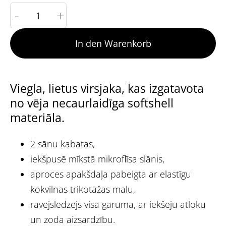
-
+
In den Warenkorb
Viegla, lietus virsjaka, kas izgatavota
no vēja necaurlaidīga softshell
materiāla.
2 sānu kabatas,
iekšpusē mīkstā mikroflīsa slānis,
aproces apakšdaļa pabeigta ar elastīgu
kokvilnas trikotāžas malu,
rāvējslēdzējs visā garumā, ar iekšēju atloku
un zoda aizsardzību.