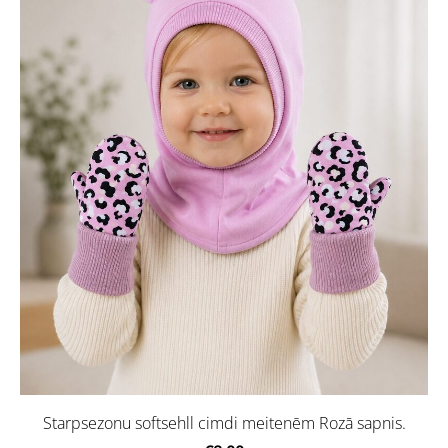
Starpsezonu softsehll cimdi meitenēm Rozā sapnis.