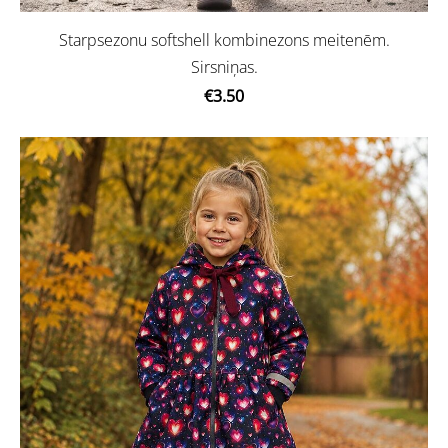
Starpsezonu softshell kombinezons meitenēm.
Sirsniņas.
€3.50