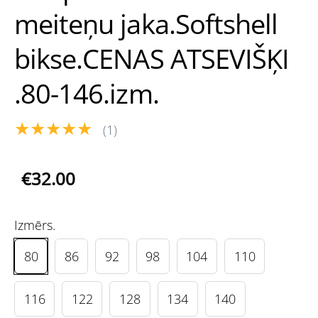
meiteņu jaka.Softshell
bikse.CENAS ATSEVIŠĶI
.80-146.izm.
★★★★★
(1)
€32.00
Izmērs.
80
86
92
98
104
110
116
122
128
134
140