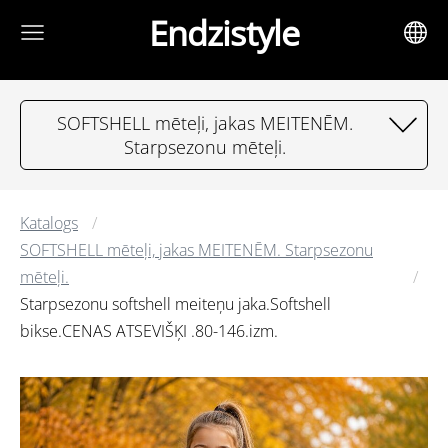
Endzistyle
SOFTSHELL mēteļi, jakas MEITENĒM.
Starpsezonu mēteļi.
Katalogs
SOFTSHELL mēteļi, jakas MEITENĒM. Starpsezonu
mēteļi.
Starpsezonu softshell meiteņu jaka.Softshell
bikse.CENAS ATSEVIŠĶI .80-146.izm.