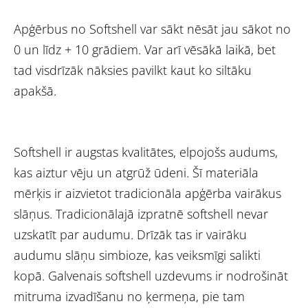
Apģērbus no Softshell var sākt nēsāt jau sākot no
0 un līdz + 10 grādiem. Var arī vēsākā laikā, bet
tad visdrīzāk nāksies pavilkt kaut ko siltāku
apakšā.
Softshell ir augstas kvalitātes, elpojošs audums,
kas aiztur vēju un atgrūž ūdeni. Šī materiāla
mērķis ir aizvietot tradicionāla apģērba vairākus
slāņus. Tradicionālajā izpratnē softshell nevar
uzskatīt par audumu. Drīzāk tas ir vairāku
audumu slāņu simbioze, kas veiksmīgi salikti
kopā. Galvenais softshell uzdevums ir nodrošināt
mitruma izvadīšanu no ķermeņa, pie tam