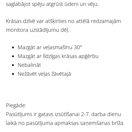
saglabājot spēju atgrūst ūdeni un vēju.
Krāsas dzīvē var atšķirties no attēlā redzamajām
monitora uzstādījumu dēļ.
Mazgāt ar veļasmašīnu 30°
Mazgāt ar līdzīgas krāsas apģērbu
Nebalināt
Nežāvēt veļas žāvētajā
Piegāde:
Pasūtījums ir gatavs izsūtīšanai 2-7. darba dienu
laikā no pasūtījuma apmaksas saņemšanas brīža