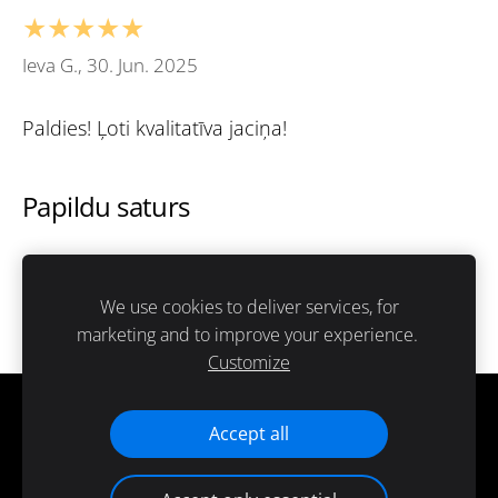
★★★★★
Ieva G., 30. Jun. 2025
Paldies! Ļoti kvalitatīva jaciņa!
Papildu saturs
Šeit var ievadīt papildus saturu. Ja papildus satura
nav, tad šo bloku var noslēpt, nospiežot uz
We use cookies to deliver services, for
ikoniņas augšējā stūrī.
marketing and to improve your experience.
Customize
Cookies
Accept all