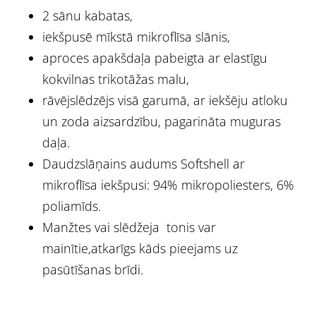
2 sānu kabatas,
iekšpusē mīkstā mikroflīsa slānis,
aproces apakšdaļa pabeigta ar elastīgu
kokvilnas trikotāžas malu,
rāvējslēdzējs visā garumā, ar iekšēju atloku
un zoda aizsardzību, pagarināta muguras
daļa.
Daudzslāņains audums Softshell ar
mikroflīsa iekšpusi: 94% mikropoliesters, 6%
poliamīds.
Manžtes vai slēdžeja tonis var
mainītie,atkarīgs kāds pieejams uz
pasūtīšanas brīdi.