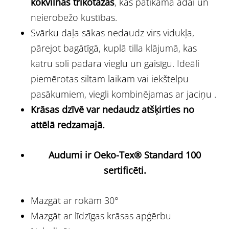
kokvilnas trikotāžas
, kas patīkama ādai un
neierobežo kustības.
Svārku daļa sākas nedaudz virs vidukļa,
pārejot bagātīgā, kuplā tilla klājumā, kas
katru soli padara vieglu un gaisīgu. Ideāli
piemērotas siltam laikam vai iekštelpu
pasākumiem, viegli kombinējamas ar jaciņu .
Krāsas dzīvē var nedaudz atšķirties no
attēlā redzamajā.
Audumi ir Oeko-Tex® Standard 100
sertificēti.
Mazgāt ar rokām 30°
Mazgāt ar līdzīgas krāsas apģērbu