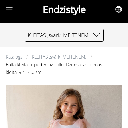
Endzistyle
KLEITAS ,svārki MEITENĒM.
Katalogs
KLEITAS ,svārki MEITENĒM.
Balta kleita ar pūderrozā tillu. Dzimšanas dienas
kleita. 92-140.izm.