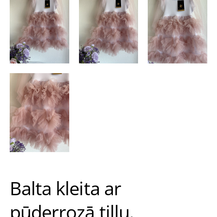
Balta kleita ar
pūderrozā tillu.