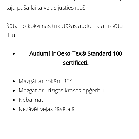
tajā pašā laikā vēlas justies īpaši.
Šūta no kokvilnas trikotāžas auduma ar izšūtu
tillu.
Audumi ir Oeko-Tex® Standard 100
sertificēti.
Mazgāt ar rokām 30°
Mazgāt ar līdzīgas krāsas apģērbu
Nebalināt
Nežāvēt veļas žāvētajā