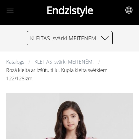
Endzistyle
KLEITAS ,svārki MEITENĒM.
Katalogs
KLEITAS ,svārki MEITENĒM.
Rozā kleita ar izšūtu tillu. Kupla kleita svētkiem.
122/128izm.