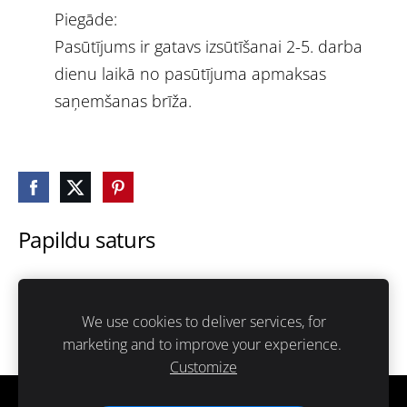
Piegāde:
Pasūtījums ir gatavs izsūtīšanai 2-5. darba
dienu laikā no pasūtījuma apmaksas
saņemšanas brīža.
Papildu saturs
Šeit var ievadīt papildus saturu. Ja papildus satura
nav, tad šo bloku var noslēpt, nospiežot uz
We use cookies to deliver services, for
ikoniņas augšējā stūrī.
marketing and to improve your experience.
Customize