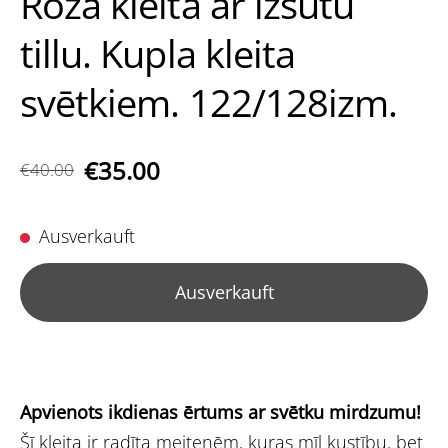
Rozā kleita ar izšūtu
tillu. Kupla kleita
svētkiem. 122/128izm.
€35.00
€40.00
Ausverkauft
Ausverkauft
Apvienots ikdienas ērtums ar svētku mirdzumu!
Šī kleita ir radīta meitenēm, kuras mīl kustību, bet