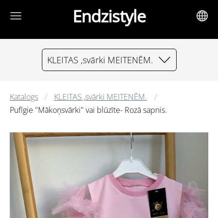
Endzistyle
KLEITAS ,svārki MEITENĒM.
Katalogs
KLEITAS ,svārki MEITENĒM.
Pufīgie "Mākoņsvārki" vai blūzīte- Rozā sapnis.