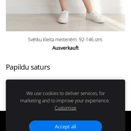
Svētku kleita meitenēm. 92-146.izm.
Ausverkauft
Papildu saturs
Šeit var ievadīt papildus saturu. Ja papildus satura
nav, tad šo bloku var noslēpt, nospiežot uz
We use cookies to deliver services, for
ikoniņas augšējā stūrī.
marketing and to improve your experience.
Customize
Cookies
Accept all