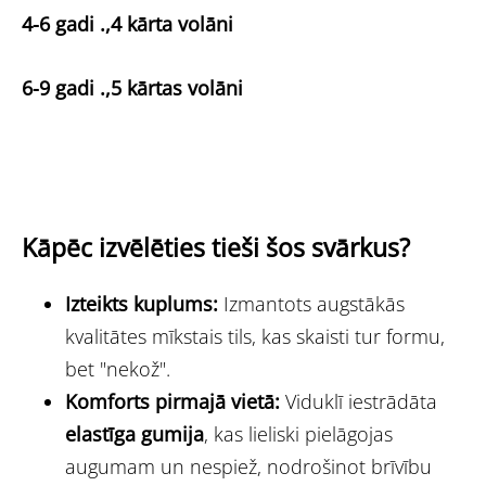
4-6 gadi .,4 kārta volāni
6-9 gadi .,5 kārtas volāni
Kāpēc izvēlēties tieši šos svārkus?
Izteikts kuplums:
Izmantots augstākās
kvalitātes mīkstais tils, kas skaisti tur formu,
bet "nekož".
Komforts pirmajā vietā:
Viduklī iestrādāta
elastīga gumija
, kas lieliski pielāgojas
augumam un nespiež, nodrošinot brīvību