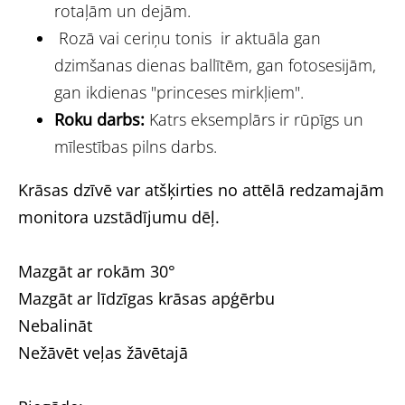
rotaļām un dejām.
Rozā vai ceriņu tonis ir aktuāla gan
dzimšanas dienas ballītēm, gan fotosesijām,
gan ikdienas "princeses mirkļiem".
Roku darbs:
Katrs eksemplārs ir rūpīgs un
mīlestības pilns darbs.
Krāsas dzīvē var atšķirties no attēlā redzamajām
monitora uzstādījumu dēļ.
Mazgāt ar rokām 30°
Mazgāt ar līdzīgas krāsas apģērbu
Nebalināt
Nežāvēt veļas žāvētajā