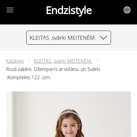
Endzistyle
KLEITAS ,svārki MEITENĒM.
Katalogs
KLEITAS ,svārki MEITENĒM.
Rozā zaķēni. Džemperis ar volānu. un Svārki
.Komplekts 122 .izm.