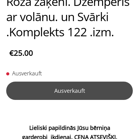
Rozā zaķēni. Džemperis
ar volānu. un Svārki
.Komplekts 122 .izm.
€25.00
Ausverkauft
Ausverkauft
Lieliski papildinās Jūsu bērniņa
garderobi
ikdienai. CENA ATSEVIŠĶI.