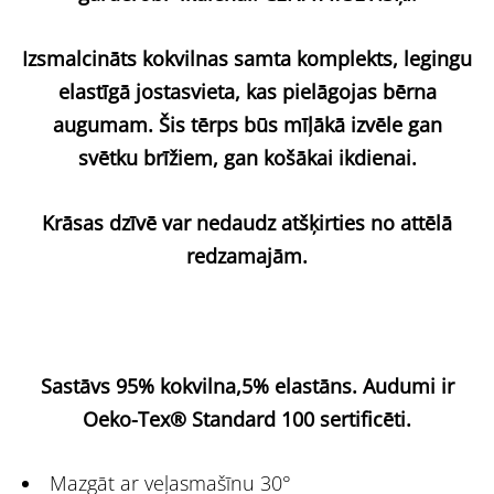
Izsmalcināts kokvilnas samta komplekts, legingu
elastīgā jostasvieta, kas pielāgojas bērna
augumam. Šis tērps būs mīļākā izvēle gan
svētku brīžiem, gan košākai ikdienai.
Krāsas dzīvē var nedaudz atšķirties no attēlā
redzamajām.
Sastāvs 95% kokvilna,5% elastāns.
Audumi ir
Oeko-Tex® Standard 100 sertificēti.
Mazgāt ar veļasmašīnu 30°