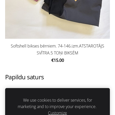
Softshell bikses bērniem. 74-146.izm.ATSTAROTĀJS
SVĪTRA.5 TOŅI BIKSĒM
€15.00
Papildu saturs
Šeit var ievadīt papildus saturu. Ja papildus satura
nav, tad šo bloku var noslēpt, nospiežot uz
We use cookies to deliver services, for
ikoniņas augšējā stūrī.
marketing and to improve your experience.
Customize