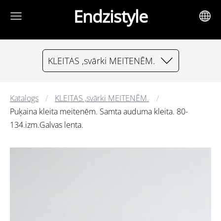
Endzistyle
KLEITAS ,svārki MEITENĒM.
Katalogs
KLEITAS ,svārki MEITENĒM.
Puķaina kleita meitenēm. Samta auduma kleita. 80-
134.izm.Galvas lenta.