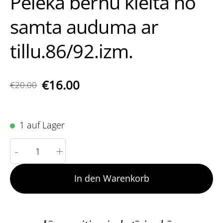
Pelēka bērnu kleita no
samta auduma ar
tillu.86/92.izm.
€16.00
€20.00
1 auf Lager
-
+
In den Warenkorb