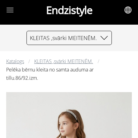
Endzistyle
KLEITAS ,svārki MEITENĒM.
Katalogs
KLEITAS ,svārki MEITENĒM.
Pelēka bērnu kleita no samta auduma ar
tillu.86/92.izm.