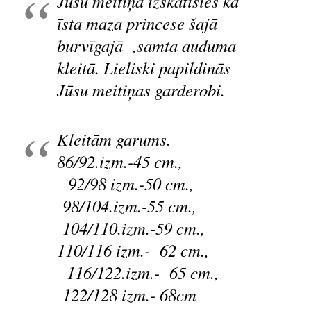
Jūsu meitiņa izskatīsies kā
īsta maza princese šajā
burvīgajā ,samta auduma
kleitā. Lieliski papildinās
Jūsu meitiņas garderobi.
Kleitām garums.
86/92.izm.-45 cm.,
92/98 izm.-50 cm.,
98/104.izm.-55 cm.,
104/110.izm.-59 cm.,
110/116 izm.- 62 cm.,
116/122.izm.- 65 cm.,
122/128 izm.- 68cm