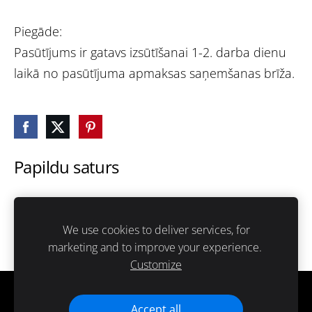
Piegāde:
Pasūtījums ir gatavs izsūtīšanai 1-2. darba dienu
laikā no pasūtījuma apmaksas saņemšanas brīža.
Papildu saturs
Šeit var ievadīt papildus saturu. Ja papildus satura
nav, tad šo bloku var noslēpt, nospiežot uz
We use cookies to deliver services, for
ikoniņas augšējā stūrī.
marketing and to improve your experience.
Customize
Cookies
Accept all