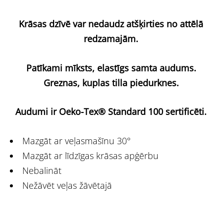
Krāsas dzīvē var nedaudz atšķirties no attēlā
redzamajām.
Patīkami mīksts, elastīgs samta audums.
Greznas, kuplas tilla piedurknes.
Audumi ir Oeko-Tex® Standard 100 sertificēti.
Mazgāt ar veļasmašīnu 30°
Mazgāt ar līdzīgas krāsas apģērbu
Nebalināt
Nežāvēt veļas žāvētajā