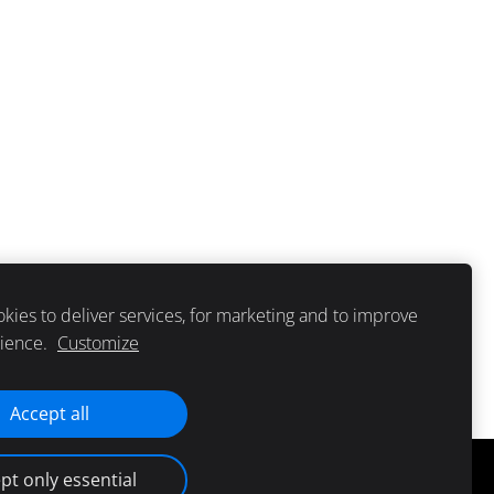
kies to deliver services, for marketing and to improve
rience.
Customize
Accept all
pt only essential