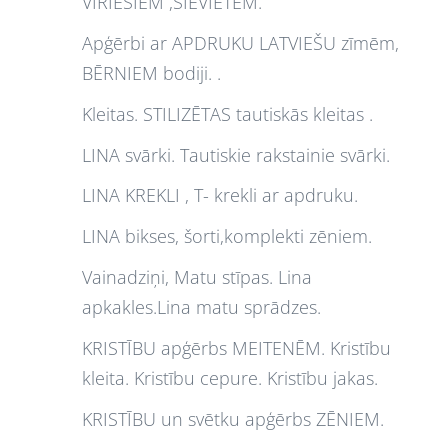
VĪRIEŠIEM ,SIEVIETĒM.
Apģērbi ar APDRUKU LATVIEŠU zīmēm,
BĒRNIEM bodiji. .
Kleitas. STILIZĒTAS tautiskās kleitas .
LINA svārki. Tautiskie rakstainie svārki.
LINA KREKLI , T- krekli ar apdruku.
LINA bikses, šorti,komplekti zēniem.
Vainadziņi, Matu stīpas. Lina
apkakles.Lina matu sprādzes.
KRISTĪBU apģērbs MEITENĒM. Kristību
kleita. Kristību cepure. Kristību jakas.
KRISTĪBU un svētku apģērbs ZĒNIEM.