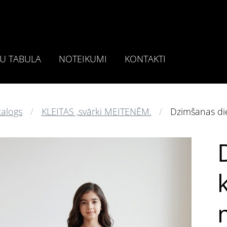
U TABULA
NOTEIKUMI
KONTAKTI
talogs
KLEITAS ,svārki MEITENĒM.
Dzimšanas die
k