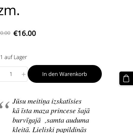
izm.
€16.00
0.00
1 auf Lager
+
In den Warenkorb
Jūsu meitiņa izskatīsies
kā īsta maza princese šajā
burvīgajā ,samta auduma
kleitā. Lieliski papildinās