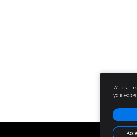
We use coo
your expe
Acce