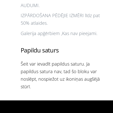
AUDUMI.
IZPĀRDOŠANA PĒDĒJIE IZMĒRI līdz pat
50% atlaides.
Galerija apģērbiem ,Kas nav pieejami.
Papildu saturs
Šeit var ievadīt papildus saturu. Ja
papildus satura nav, tad šo bloku var
noslēpt, nospiežot uz ikoniņas augšējā
stūrī.