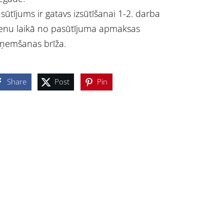
sūtījums ir gatavs izsūtīšanai 1-2. darba
enu laikā no pasūtījuma apmaksas
ņemšanas brīža.
Share
Post
Pin