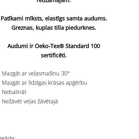
redzamajām.
Patīkami mīksts, elastīgs samta audums.
Greznas, kuplas tilla piedurknes.
Audumi ir Oeko-Tex® Standard 100
sertificēti.
Mazgāt ar veļasmašīnu 30°
Mazgāt ar līdzīgas krāsas apģērbu
Nebalināt
Nežāvēt veļas žāvētajā
egāde: