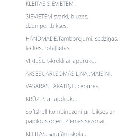
KLEITAS SIEVIETĒM .
SIEVIETĒM svārki, blūzes,
džemperi,bikses.
HANDMADE.Tamborējumi, sedziņas,
lacītes, rotaļlietas.
VĪRIEŠU t-krekli ar apdruku.
AKSESUĀRI.SOMAS.LINA ,MAISIŅI.
VASARAS LAKATIŅI , cepures.
KRŪZES ar apdruku.
Softshell Kombinezoni un bikses ar
papildus oderi. Ziemas sezonai.
KLEITAS, sarafāni skolai.