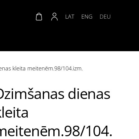
LAT
ENG
DEU
nas kleita meitenēm.98/104.izm.
Dzimšanas dienas
leita
meitenēm.98/104.