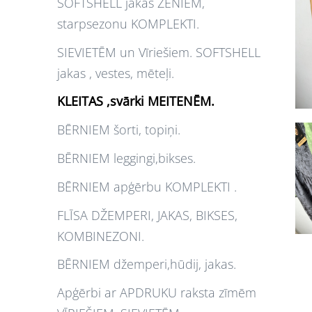
SOFTSHELL jakas ZĒNIEM,
starpsezonu KOMPLEKTI.
SIEVIETĒM un Vīriešiem. SOFTSHELL
jakas , vestes, mēteļi.
KLEITAS ,svārki MEITENĒM.
BĒRNIEM šorti, topiņi.
BĒRNIEM leggingi,bikses.
BĒRNIEM apģērbu KOMPLEKTI .
FLĪSA DŽEMPERI, JAKAS, BIKSES,
KOMBINEZONI.
BĒRNIEM džemperi,hūdij, jakas.
Apģērbi ar APDRUKU raksta zīmēm