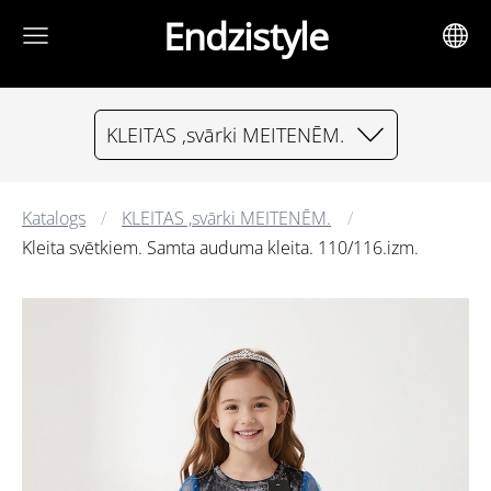
Endzistyle
KLEITAS ,svārki MEITENĒM.
Katalogs
KLEITAS ,svārki MEITENĒM.
Kleita svētkiem. Samta auduma kleita. 110/116.izm.