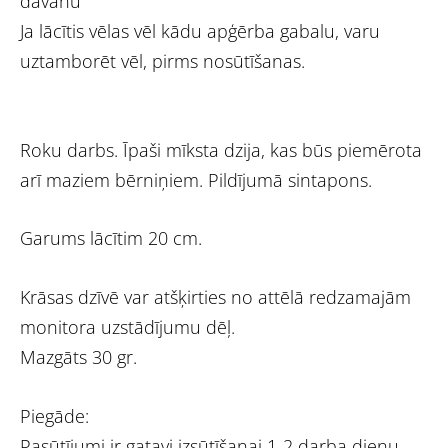
dāvanu
Ja lācītis vēlas vēl kādu apģērba gabalu, varu
uztamborēt vēl, pirms nosūtīšanas.
Roku darbs. Īpaši mīksta dzija, kas būs piemērota
arī maziem bērniņiem. Pildījumā sintapons.
Garums lācītim 20 cm.
Krāsas dzīvē var atšķirties no attēlā redzamajām
monitora uzstādījumu dēļ.
Mazgāts 30 gr.
Piegāde:
Pasūtījumi ir gatavi izsūtīšanai 1-2 darba dienu