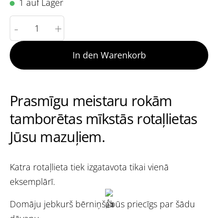
1 auf Lager
-
+
In den Warenkorb
Prasmīgu meistaru rokām
tamborētas mīkstās rotaļlietas
Jūsu mazuļiem.
Katra rotaļlieta tiek izgatavota tikai vienā
eksemplārī.
Domāju jebkurš bērniņš, būs priecīgs par šādu