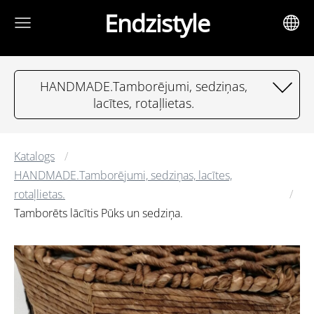
Endzistyle
HANDMADE.Tamborējumi, sedziņas,
lacītes, rotaļlietas.
Katalogs
HANDMADE.Tamborējumi, sedziņas, lacītes,
rotaļlietas.
Tamborēts lācītis Pūks un sedziņa.