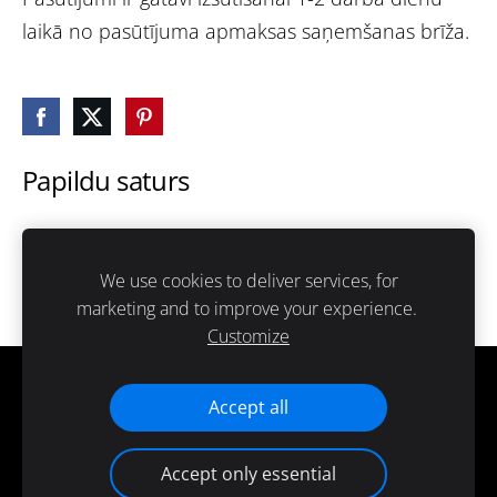
laikā no pasūtījuma apmaksas saņemšanas brīža.
Papildu saturs
Šeit var ievadīt papildus saturu. Ja papildus satura
nav, tad šo bloku var noslēpt, nospiežot uz
We use cookies to deliver services, for
ikoniņas augšējā stūrī.
marketing and to improve your experience.
Customize
Cookies
Accept all
Accept only essential