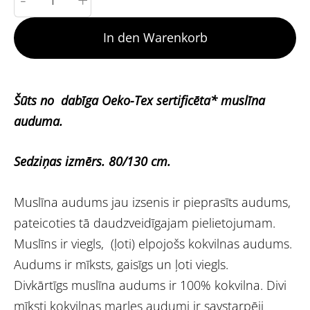
In den Warenkorb
Šūts no dabīga Oeko-Tex sertificēta* muslīna
auduma.
Sedziņas izmērs. 80/130 cm.
Muslīna audums jau izsenis ir pieprasīts audums,
pateicoties tā daudzveidīgajam pielietojumam.
Muslīns ir viegls, (ļoti) elpojošs kokvilnas audums.
Audums ir mīksts, gaisīgs un ļoti viegls.
Divkārtīgs muslīna audums ir 100% kokvilna. Divi
mīksti kokvilnas marles audumi ir savstarpēji