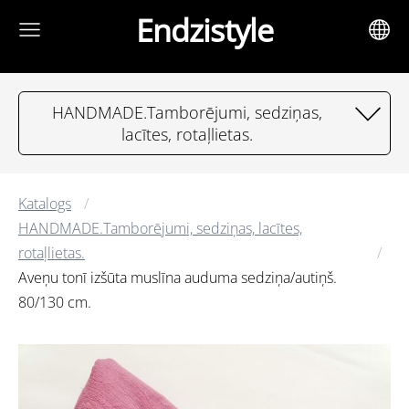
Endzistyle
HANDMADE.Tamborējumi, sedziņas,
lacītes, rotaļlietas.
Katalogs
HANDMADE.Tamborējumi, sedziņas, lacītes,
rotaļlietas.
Aveņu tonī izšūta muslīna auduma sedziņa/autiņš.
80/130 cm.