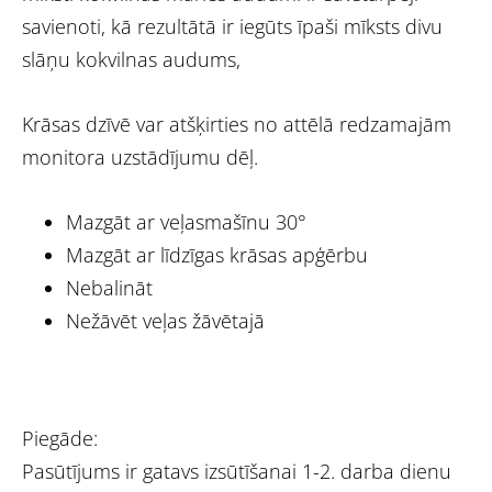
savienoti, kā rezultātā ir iegūts īpaši mīksts divu
slāņu kokvilnas audums,
Krāsas dzīvē var atšķirties no attēlā redzamajām
monitora uzstādījumu dēļ.
Mazgāt ar veļasmašīnu 30°
Mazgāt ar līdzīgas krāsas apģērbu
Nebalināt
Nežāvēt veļas žāvētajā
Piegāde:
Pasūtījums ir gatavs izsūtīšanai 1-2. darba dienu