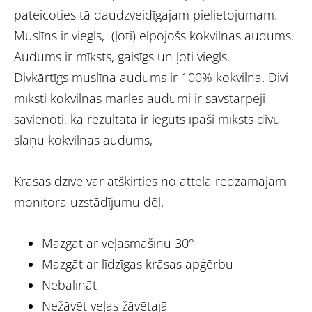
pateicoties tā daudzveidīgajam pielietojumam.
Muslīns ir viegls, (ļoti) elpojošs kokvilnas audums.
Audums ir mīksts, gaisīgs un ļoti viegls.
Divkārtīgs muslīna audums ir 100% kokvilna. Divi
mīksti kokvilnas marles audumi ir savstarpēji
savienoti, kā rezultātā ir iegūts īpaši mīksts divu
slāņu kokvilnas audums,
Krāsas dzīvē var atšķirties no attēlā redzamajām
monitora uzstādījumu dēļ.
Mazgāt ar veļasmašīnu 30°
Mazgāt ar līdzīgas krāsas apģērbu
Nebalināt
Nežāvēt veļas žāvētajā