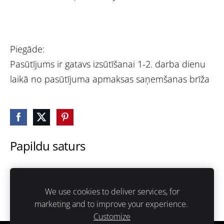
Piegāde:
Pasūtījums ir gatavs izsūtīšanai 1-2. darba dienu
laikā no pasūtījuma apmaksas saņemšanas brīža
Papildu saturs
Šeit var ievadīt papildus saturu. Ja papildus satura
nav, tad šo bloku var noslēpt, nospiežot uz
We use cookies to deliver services, for
ikoniņas augšējā stūrī.
marketing and to improve your experience.
Customize