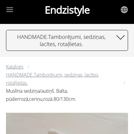
Endzistyle
HANDMADE.Tamborējumi, sedziņas,
lacītes, rotaļlietas.
Katalogs
HANDMADE.Tamborējumi, sedziņas, lacītes,
rotaļlietas.
Muslīna sedziņa/autiņš. Balta,
pūderrozā,ceriņu,rozā.80/130cm.