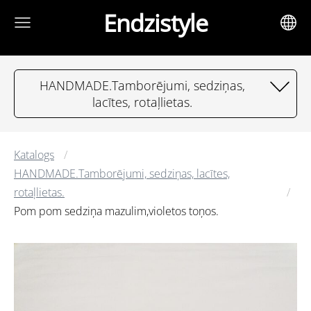
Endzistyle
HANDMADE.Tamborējumi, sedziņas,
lacītes, rotaļlietas.
Katalogs
HANDMADE.Tamborējumi, sedziņas, lacītes,
rotaļlietas.
Pom pom sedziņa mazulim,violetos toņos.