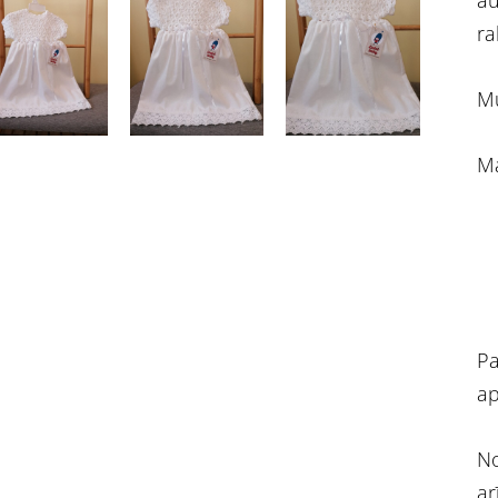
au
ra
Mu
Ma
Pa
ap
No
ar