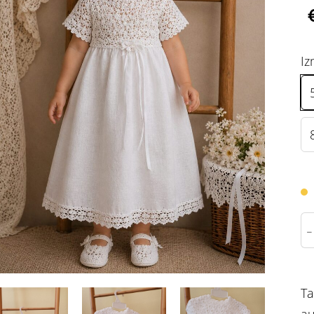
Iz
-
Ta