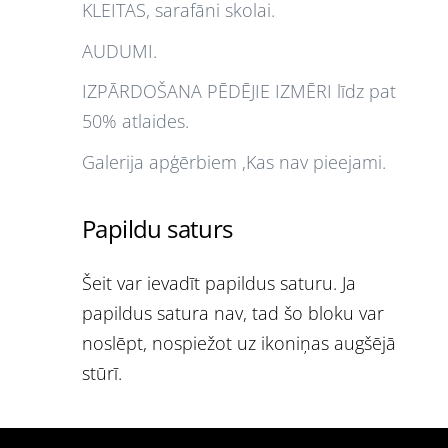
KLEITAS, sarafāni skolai.
AUDUMI.
IZPĀRDOŠANA PĒDĒJIE IZMĒRI līdz pat
50% atlaides.
Galerija apģērbiem ,Kas nav pieejami.
Papildu saturs
Šeit var ievadīt papildus saturu. Ja
papildus satura nav, tad šo bloku var
noslēpt, nospiežot uz ikoniņas augšējā
stūrī.