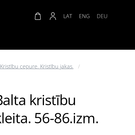
LAT
ENG
DEU
ristību cepure. Kristību jakas.
alta kristību
leita. 56-86.izm.