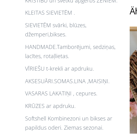
KRISTĪBU un svētku apģērbs ZĒNIEM.
Ä
KLEITAS SIEVIETĒM .
SIEVIETĒM svārki, blūzes,
džemperi,bikses.
HANDMADE.Tamborējumi, sedziņas,
lacītes, rotaļlietas.
VĪRIEŠU t-krekli ar apdruku.
AKSESUĀRI.SOMAS.LINA ,MAISIŅI.
VASARAS LAKATIŅI , cepures.
KRŪZES ar apdruku.
Softshell Kombinezoni un bikses ar
papildus oderi. Ziemas sezonai.