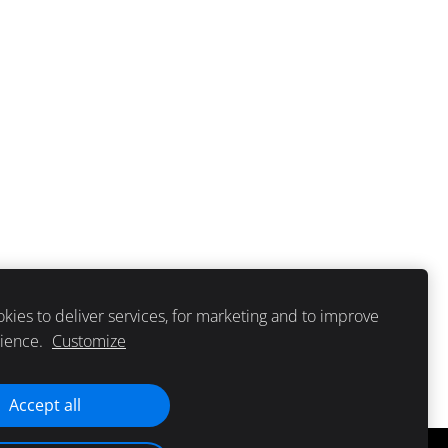
kies to deliver services, for marketing and to improve
rience.
Customize
Accept all