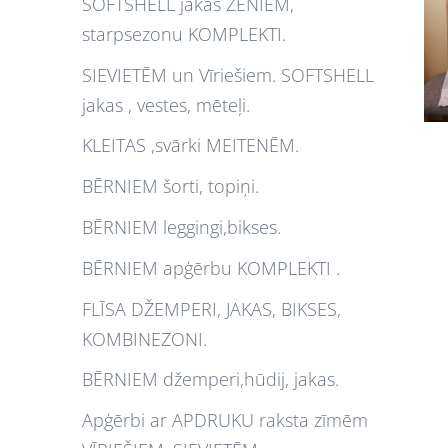
SOFTSHELL jakas ZĒNIEM,
starpsezonu KOMPLEKTI.
SIEVIETĒM un Vīriešiem. SOFTSHELL
jakas , vestes, mēteļi.
KLEITAS ,svārki MEITENĒM.
BĒRNIEM šorti, topiņi.
BĒRNIEM leggingi,bikses.
BĒRNIEM apģērbu KOMPLEKTI .
FLĪSA DŽEMPERI, JAKAS, BIKSES,
KOMBINEZONI.
BĒRNIEM džemperi,hūdij, jakas.
Apģērbi ar APDRUKU raksta zīmēm