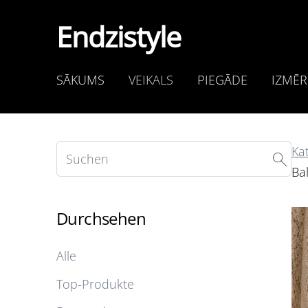
Endzistyle
SĀKUMS
VEIKALS
PIEGĀDE
IZMĒR
Ka
Bal
Durchsehen
Alle
Top-Produkte