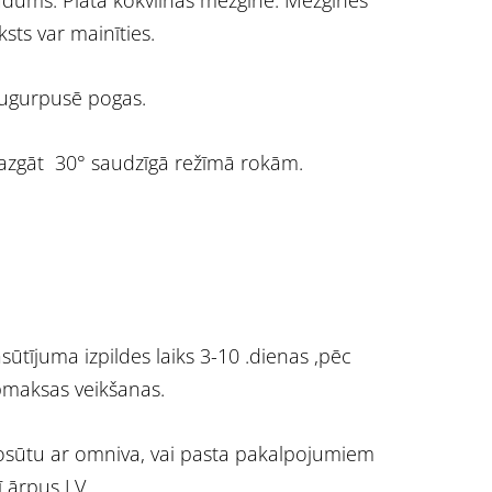
dums. Plata kokvilnas mežģīne. Mežģīnes
ksts var mainīties.
gurpusē pogas.
zgāt 30° saudzīgā režīmā rokām.
sūtījuma izpildes laiks 3-10 .dienas ,pēc
maksas veikšanas.
sūtu ar omniva, vai pasta pakalpojumiem
ī ārpus LV.