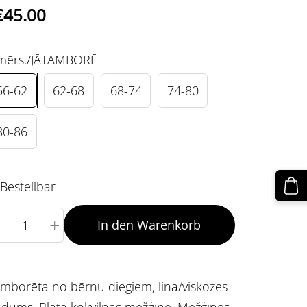
€45.00
mērs./JĀTAMBORĒ
56-62
62-68
68-74
74-80
80-86
Bestellbar
+
In den Warenkorb
mborēta no bērnu diegiem, lina/viskozes