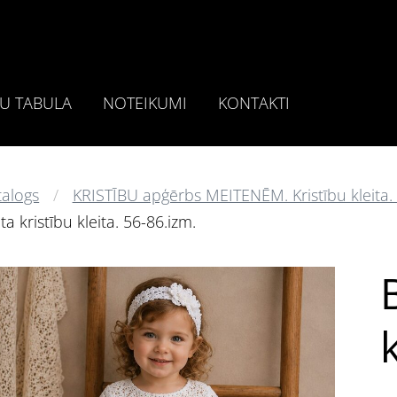
U TABULA
NOTEIKUMI
KONTAKTI
talogs
KRISTĪBU apģērbs MEITENĒM. Kristību kleita. K
ta kristību kleita. 56-86.izm.
B
k