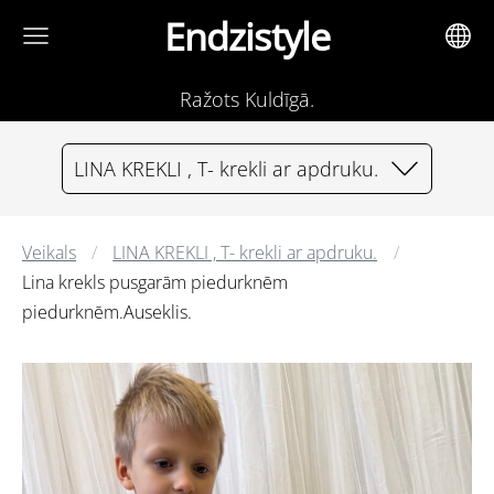
Endzistyle
Ražots Kuldīgā.
LINA KREKLI , T- krekli ar apdruku.
Veikals
LINA KREKLI , T- krekli ar apdruku.
Lina krekls pusgarām piedurknēm
piedurknēm.Auseklis.