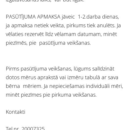
PASŪTĪJUMA APMAKSA jāveic 1-2.darba dienas,
ja apmaksa netiek veikta, pirkums tiek anulēts. Ja
vēlaties rezervēt līdz vēlamam datumam, minēt
piezīmēs, pie pasūtījuma veikšanas.
Pirms pasūtījuma veikšanas, lūgums salīdzināt
dotos mērus aprakstā vai izmēru tabulā ar sava
bērna mēriem. Ja nepieciešamas individuāli mēri,
minēt piezīmes pie pirkuma veikšanas.
Kontakti
Tel.nr. 20007325