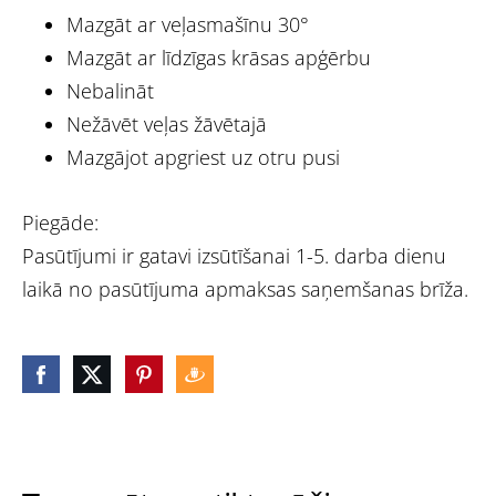
Mazgāt ar veļasmašīnu 30°
Mazgāt ar līdzīgas krāsas apģērbu
Nebalināt
Nežāvēt veļas žāvētajā
Mazgājot apgriest uz otru pusi
Piegāde:
Pasūtījumi ir gatavi izsūtīšanai 1-5. darba dienu
laikā no pasūtījuma apmaksas saņemšanas brīža.