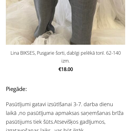
Lina BIKSES, Pusgarie šorti, dabīgi pelēkā tonī. 62-140
izm.
€18.00
Piegāde:
Pasūtījumi gatavi izsūtīšanai 3-7. darba dienu
laikā ,no pasūtījuma apmaksas saņemšanas brīža
pasūtijums tiek šūts.Atsevišķos gadījumos,
izgatavošanas laiks, var būt ilgāk.