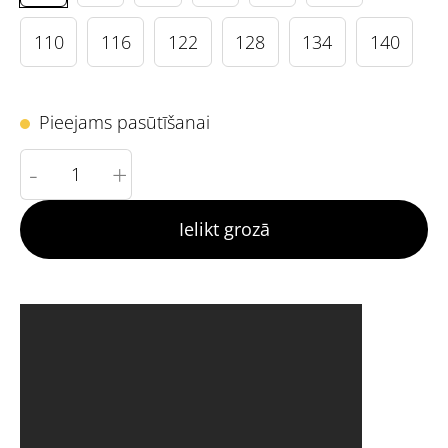
110
116
122
128
134
140
Pieejams pasūtīšanai
-
+
Ielikt grozā