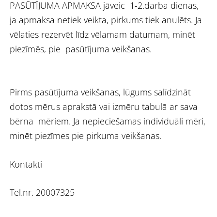
PASŪTĪJUMA APMAKSA jāveic 1-2.darba dienas,
ja apmaksa netiek veikta, pirkums tiek anulēts. Ja
vēlaties rezervēt līdz vēlamam datumam, minēt
piezīmēs, pie pasūtījuma veikšanas.
Pirms pasūtījuma veikšanas, lūgums salīdzināt
dotos mērus aprakstā vai izmēru tabulā ar sava
bērna mēriem. Ja nepieciešamas individuāli mēri,
minēt piezīmes pie pirkuma veikšanas.
Kontakti
Tel.nr. 20007325