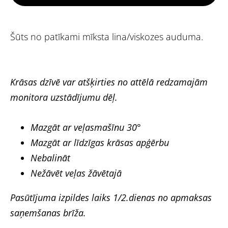
Šūts no patīkami mīksta lina/viskozes auduma.
Krāsas dzīvē var atšķirties no attēlā redzamajām
monitora uzstādījumu dēļ.
Mazgāt ar veļasmašīnu 30°
Mazgāt ar līdzīgas krāsas apģērbu
Nebalināt
Nežāvēt veļas žāvētajā
Pasūtījuma izpildes laiks 1/2.dienas no apmaksas
saņemšanas brīža.