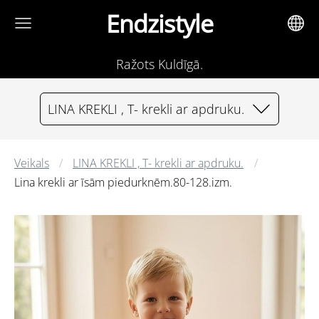
Endzistyle
Ražots Kuldīgā.
LINA KREKLI , T- krekli ar apdruku.
Veikals
LINA KREKLI , T- krekli ar apdruku.
Lina krekli ar īsām piedurknēm.80-128.izm.