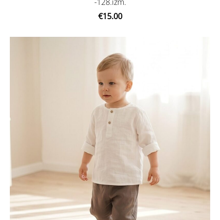
-128.izm.
€15.00