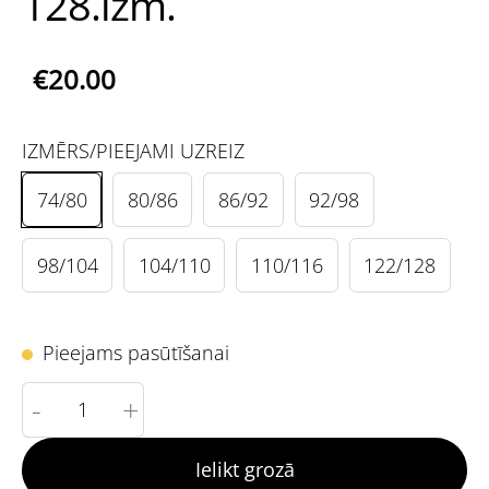
128.izm.
€20.00
IZMĒRS/PIEEJAMI UZREIZ
74/80
80/86
86/92
92/98
98/104
104/110
110/116
122/128
Pieejams pasūtīšanai
-
+
Ielikt grozā