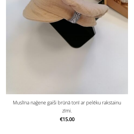
Muslīna naģene gaiši brūnā tonī ar pelēku rakstainu
zīmi.
€15.00