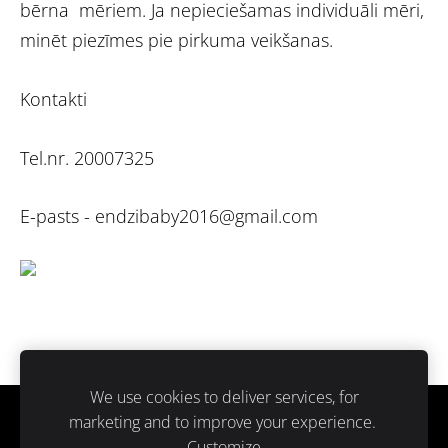
bērna mēriem. Ja nepieciešamas individuāli mēri,
minēt piezīmes pie pirkuma veikšanas.
Kontakti
Tel.nr. 20007325
E-pasts -
endzibaby2016@gmail.com
We use cookies to deliver services, for
marketing and to improve your experience.
Sīkdatnes
Customize