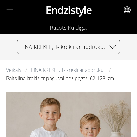
Endzistyle
Ražots Kuldīgā.
LINA KREKLI , T- krekli ar apdruku.
Veikals
LINA KREKLI , T- krekli ar apdruku.
Balts lina krekls ar pogu vai bez pogas. 62-128.izm.