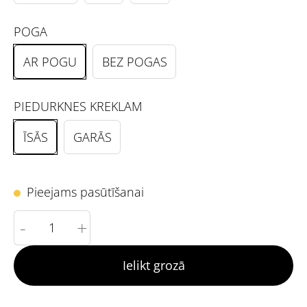
POGA
AR POGU
BEZ POGAS
PIEDURKNES KREKLAM
ĪSĀS
GARĀS
Pieejams pasūtīšanai
-
+
Ielikt grozā