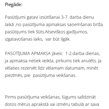
Piegāde:
Pasūtījumi gatavi izsūtīšanai 3-7. darba dienu
laikā ,no pasūtījuma apmaksas saņemšanas brīža
pasūtijums tiek šūts.Atsevišķos gadījumos,
izgatavošanas laiks, var būt ilgāk.
PASŪTĪJUMA APMAKSA jāveic 1-2.darba dienas,
ja apmaksa netiek veikta, pirkums tiek anulēts. Ja
vēlaties rezervēt līdz vēlamam datumam, minēt
piezīmēs, pie pasūtījuma veikšanas.
Pirms pasūtījuma veikšanas, lūgums salīdzināt
dotos mērus aprakstā vai izmēru tabulā ar sava