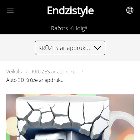
Endzistyle
Ražots Kuldīgā.
KRŪZES ar apdruku.
Veikals
KRŪZES ar apdruku.
Auto 3D Krūze ar apdruku.