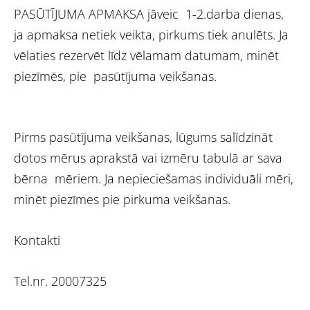
PASŪTĪJUMA APMAKSA jāveic 1-2.darba dienas,
ja apmaksa netiek veikta, pirkums tiek anulēts. Ja
vēlaties rezervēt līdz vēlamam datumam, minēt
piezīmēs, pie pasūtījuma veikšanas.
Pirms pasūtījuma veikšanas, lūgums salīdzināt
dotos mērus aprakstā vai izmēru tabulā ar sava
bērna mēriem. Ja nepieciešamas individuāli mēri,
minēt piezīmes pie pirkuma veikšanas.
Kontakti
Tel.nr. 20007325