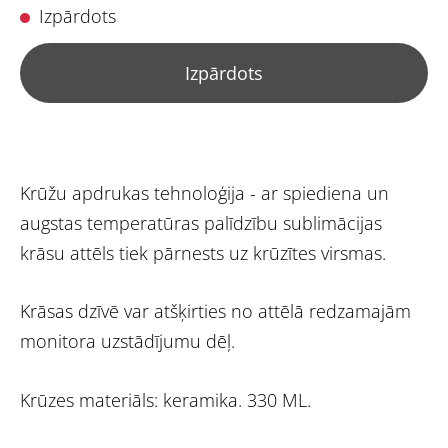
Izpārdots
Izpārdots
Krūžu apdrukas tehnoloģija - ar spiediena un
augstas temperatūras palīdzību sublimācijas
krāsu attēls tiek pārnests uz krūzītes virsmas.
Krāsas dzīvē var atšķirties no attēlā redzamajām
monitora uzstādījumu dēļ.
Krūzes materiāls: keramika. 330 ML.