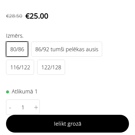
€25.00
€28.50
Izmērs.
80/86
86/92 tumši pelēkas ausis
116/122
122/128
Atlikumā 1
-
+
Ielikt grozā