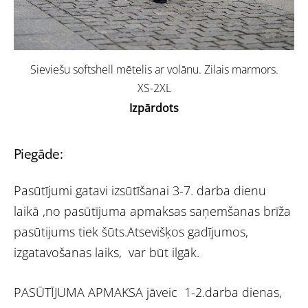
Sieviešu softshell mētelis ar volānu. Zilais marmors.
XS-2XL
Izpārdots
Piegāde:
Pasūtījumi gatavi izsūtīšanai 3-7. darba dienu
laikā ,no pasūtījuma apmaksas saņemšanas brīža
pasūtijums tiek šūts.Atsevišķos gadījumos,
izgatavošanas laiks, var būt ilgāk.
PASŪTĪJUMA APMAKSA jāveic 1-2.darba dienas,