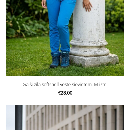
Gaiši zila softshell veste sievietēm. M izm.
€28.00