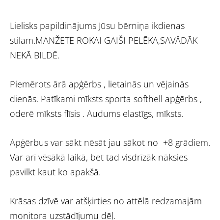
Lielisks papildinājums Jūsu bērniņa ikdienas
stilam.MANŽETE ROKAI GAIŠI PELĒKA,SAVĀDĀK
NEKĀ BILDĒ.
Piemērots ārā apģērbs , lietainās un vējainās
dienās. Patīkami mīksts sporta softhell apģērbs ,
oderē mīksts flīsis . Audums elastīgs, mīksts.
Apģērbus var sākt nēsāt jau sākot no +8 grādiem.
Var arī vēsākā laikā, bet tad visdrīzāk nāksies
pavilkt kaut ko apakšā.
Krāsas dzīvē var atšķirties no attēlā redzamajām
monitora uzstādījumu dēļ.