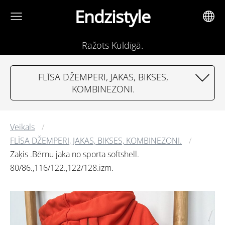
Endzistyle
Ražots Kuldīgā.
FLĪSA DŽEMPERI, JAKAS, BIKSES,
KOMBINEZONI.
Veikals
FLĪSA DŽEMPERI, JAKAS, BIKSES, KOMBINEZONI.
Zaķis .Bērnu jaka no sporta softshell.
80/86.,116/122.,122/128.izm.