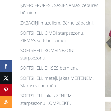
ĶIVERCEPURES , SASIENAMAS cepures
bērniem.
ZĀBACIŅI mazuļiem. Bērnu zābaciņi.
SOFTSHELL CIMDI starpsezonu.
ZIEMAS softshell cimdi.
SOFTSHELL KOMBINEZONI
starpsezonu.
SOFTSHELL BIKSES bērniem.
SOFTSHELL mēteļi, jakas MEITENĒM.
Starpsezonu mēteļi.
SOFTSHELL jakas ZĒNIEM,
starpsezonu KOMPLEKTI.