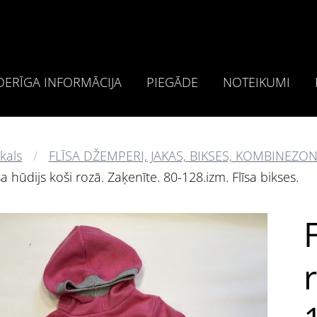
ERĪGA INFORMĀCIJA
PIEGĀDE
NOTEIKUMI
kals
FLĪSA DŽEMPERI, JAKAS, BIKSES, KOMBINEZON
sa hūdijs koši rozā. Zaķenīte. 80-128.izm. Flīsa bikses.
F