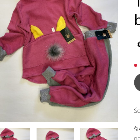
Šū
Ši
pa