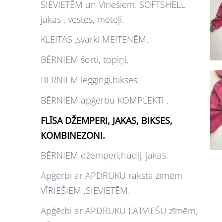
SIEVIETĒM un Vīriešiem. SOFTSHELL
jakas , vestes, mēteļi.
KLEITAS ,svārki MEITENĒM.
BĒRNIEM šorti, topiņi.
BĒRNIEM leggingi,bikses.
BĒRNIEM apģērbu KOMPLEKTI .
FLĪSA DŽEMPERI, JAKAS, BIKSES,
KOMBINEZONI.
BĒRNIEM džemperi,hūdij, jakas.
Apģērbi ar APDRUKU raksta zīmēm
VĪRIEŠIEM ,SIEVIETĒM.
Apģērbi ar APDRUKU LATVIEŠU zīmēm,