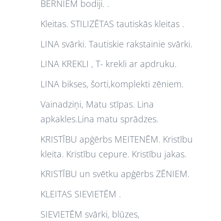
BĒRNIEM bodiji. .
Kleitas. STILIZĒTAS tautiskās kleitas .
LINA svārki. Tautiskie rakstainie svārki.
LINA KREKLI , T- krekli ar apdruku.
LINA bikses, šorti,komplekti zēniem.
Vainadziņi, Matu stīpas. Lina
apkakles.Lina matu sprādzes.
KRISTĪBU apģērbs MEITENĒM. Kristību
kleita. Kristību cepure. Kristību jakas.
KRISTĪBU un svētku apģērbs ZĒNIEM.
KLEITAS SIEVIETĒM .
SIEVIETĒM svārki, blūzes,