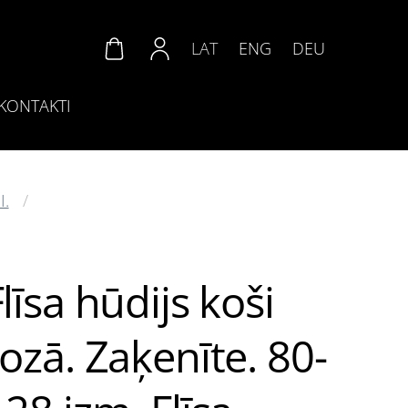
LAT
ENG
DEU
KONTAKTI
I.
līsa hūdijs koši
rozā. Zaķenīte. 80-