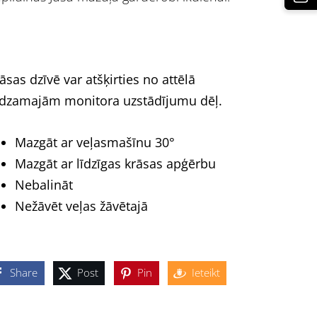
āsas dzīvē var atšķirties no attēlā
dzamajām monitora uzstādījumu dēļ.
Mazgāt ar veļasmašīnu 30°
Mazgāt ar līdzīgas krāsas apģērbu
Nebalināt
Nežāvēt veļas žāvētajā
Share
Post
Pin
Ieteikt