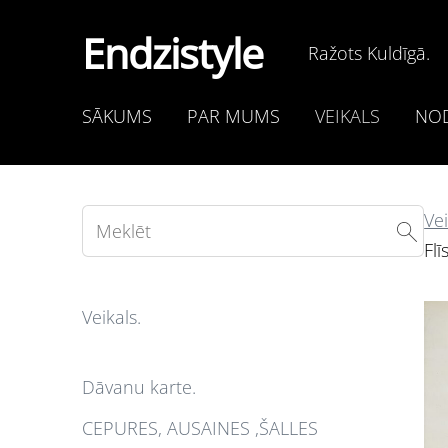
Endzistyle
Ražots Kuldīgā.
SĀKUMS
PAR MUMS
VEIKALS
NOD
Vei
Flī
Veikals.
Dāvanu karte.
CEPURES, AUSAINES ,ŠALLES