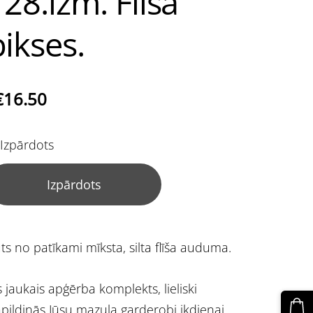
128.izm. Flīsa
bikses.
€16.50
Izpārdots
Izpārdots
ts no patīkami mīksta, silta flīša auduma.
s jaukais apģērba komplekts, lieliski
pildinās Jūsu mazuļa garderobi ikdienai.