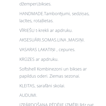
džemperi,bikses.
HANDMADE.Tamborējumi, sedziņas,
lacītes, rotaļlietas.
VĪRIEŠU t-krekli ar apdruku.
AKSESUĀRI.SOMAS.LINA ,MAISIŅI.
VASARAS LAKATIŅI , cepures.
KRŪZES ar apdruku.
Softshell Kombinezoni un bikses ar
papildus oderi. Ziemas sezonai.
KLEITAS, sarafāni skolai.
AUDUMI.
IZPĀRDOŠANA PĒDĒJIE IZMĒRI līdz pat