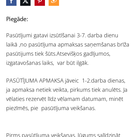
Piegāde:
Pasūtījumi gatavi izsūtīšanai 3-7. darba dienu
laikā ,no pasūtījuma apmaksas saņemšanas brīža
pasūtijums tiek šūts.Atsevišķos gadījumos,
izgatavošanas laiks, var būt ilgāk.
PASŪTĪJUMA APMAKSA jāveic 1-2.darba dienas,
ja apmaksa netiek veikta, pirkums tiek anulēts. Ja
vēlaties rezervēt līdz vēlamam datumam, minēt
piezīmēs, pie pasūtījuma veikšanas.
Pirms pasūtījuma veikšanas, lūgums salīdzināt