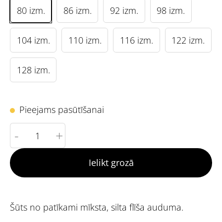
80 izm.
86 izm.
92 izm.
98 izm.
104 izm.
110 izm.
116 izm.
122 izm.
128 izm.
Pieejams pasūtīšanai
-
+
Ielikt grozā
Šūts no patīkami mīksta, silta flīša auduma.