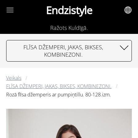
Endzistyle
Ražots Kuldīgā.
FLĪSA DŽEMPERI, JAKAS, BIKSES,
KOMBINEZONI.
Veikals
FLĪSA DŽEMPERI, JAKAS, BIKSES, KOMBINEZONI.
Rozā flīsa džemperis ar pumpiņtillu. 80-128.izm.