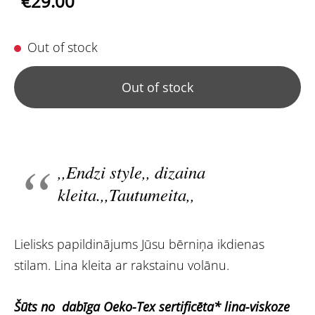
€29.00
Out of stock
Out of stock
,,Endzi style,, dizaina
kleita.,,Tautumeita,,
Lielisks papildinājums Jūsu bērniņa ikdienas
stilam. Lina kleita ar rakstainu volānu.
Šūts no dabīga Oeko-Tex sertificēta* lina-viskoze