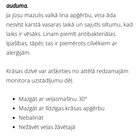
auduma.
Ja jūsu mazulis valkā lina apģērbu, viņa āda
nesvīst karstā vasaras laikā un sajutīs siltumu, kad
laiks ir vēsāks. Linam piemīt antibakteriālas
īpašības, tāpēc tas ir piemērots cilvēkiem ar
alerģijām.
Krāsas dzīvē var atšķirties no attēlā redzamajām
monitora uzstādījumu dēļ.
Mazgāt ar veļasmašīnu 30°
Mazgāt ar līdzīgas krāsas apģērbu
Nebalināt
Nežāvēt veļas žāvētajā