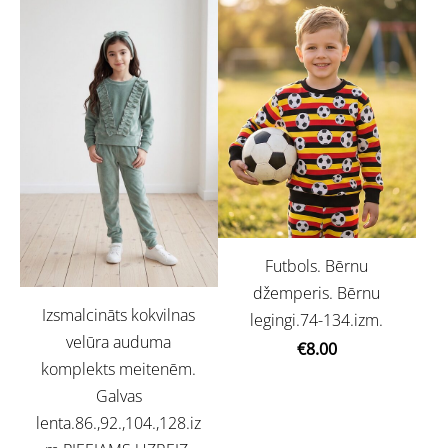
Futbols. Bērnu
džemperis. Bērnu
Izsmalcināts kokvilnas
legingi.74-134.izm.
velūra auduma
€8.00
komplekts meitenēm.
Galvas
lenta.86.,92.,104.,128.iz