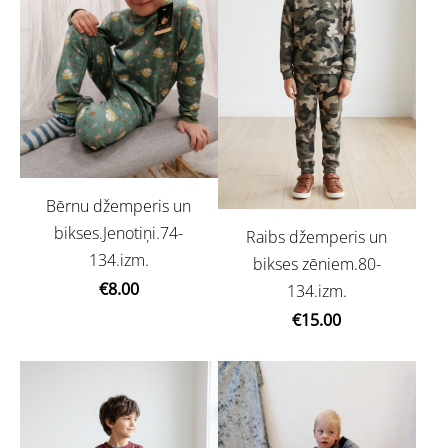
Bērnu džemperis un
bikses.Jenotiņi.74-
Raibs džemperis un
134.izm.
bikses zēniem.80-
€8.00
134.izm.
€15.00