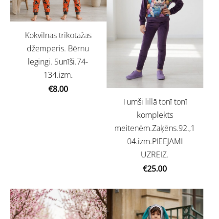
Kokvilnas trikotāžas
džemperis. Bērnu
legingi. Sunīši.74-
134.izm.
€8.00
Tumši lillā tonī tonī
komplekts
meitenēm.Zaķēns.92.,1
04.izm.PIEEJAMI
UZREIZ.
€25.00