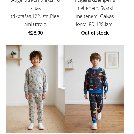
siltas
meitenēm. Svārki
trikotāžas.122.izm.Pieej
meitenēm. Galvas
ami uzreiz.
lenta. 80-128.izm.
€28.00
Out of stock