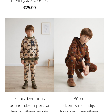
m.PIEEJAMS UZREIZ.
€25.00
Siltais džemperis
Bērnu
bērniem.Džemperis ar
džemperis.Hūdijs