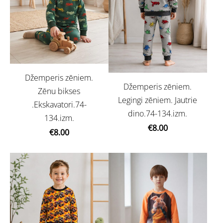
Džemperis zēniem.
Džemperis zēniem.
Zēnu bikses
Legingi zēniem. Jautrie
.Ekskavatori.74-
dino.74-134.izm.
134.izm.
€8.00
€8.00