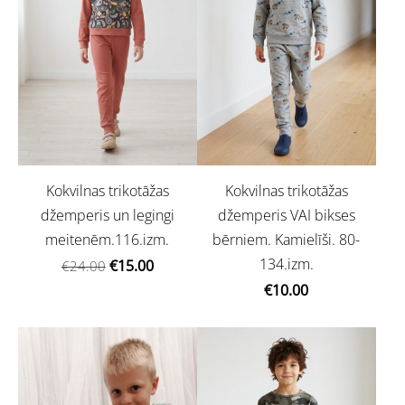
Kokvilnas trikotāžas
Kokvilnas trikotāžas
džemperis un legingi
džemperis VAI bikses
meitenēm.116.izm.
bērniem. Kamielīši. 80-
134.izm.
€15.00
€24.00
€10.00