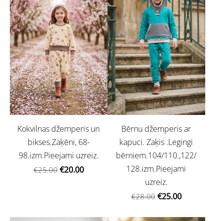
Kokvilnas džemperis un
Bērnu džemperis ar
bikses.Zaķēni, 68-
kapuci. Zaķis .Legingi
98.izm.Pieejami uzreiz.
bērniem.104/110.,122/
128.izm.Pieejami
€20.00
€25.00
uzreiz.
€25.00
€28.00