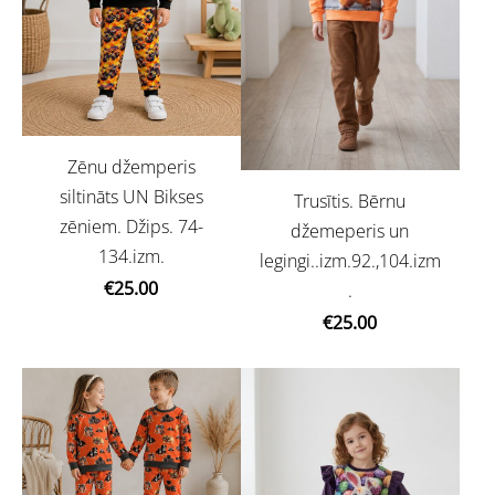
Zēnu džemperis
siltināts UN Bikses
Trusītis. Bērnu
zēniem. Džips. 74-
džemeperis un
134.izm.
legingi..izm.92.,104.izm
€25.00
.
€25.00