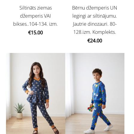
Siltināts ziemas
Bērnu džemperis UN
džemperis VAI
legingi ar siltinājumu.
bikses..104-134. izm.
Jautrie dinozauri. 80-
128.izm. Komplekts.
€15.00
€24.00