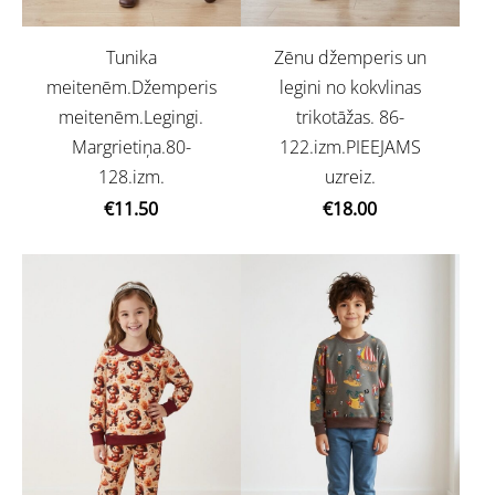
Tunika
Zēnu džemperis un
meitenēm.Džemperis
legini no kokvlinas
meitenēm.Legingi.
trikotāžas. 86-
Margrietiņa.80-
122.izm.PIEEJAMS
128.izm.
uzreiz.
€11.50
€18.00