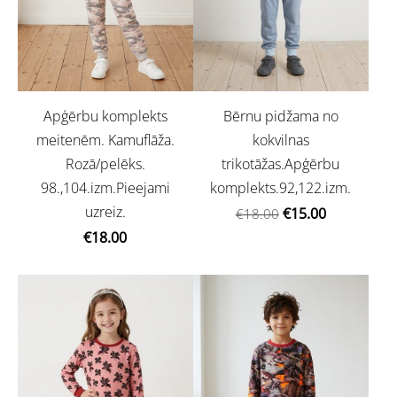
Apģērbu komplekts
Bērnu pidžama no
meitenēm. Kamuflāža.
kokvilnas
Rozā/pelēks.
trikotāžas.Apģērbu
98.,104.izm.Pieejami
komplekts.92,122.izm.
uzreiz.
€15.00
€18.00
€18.00