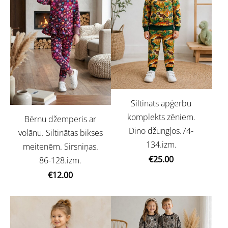
Siltināts apģērbu
komplekts zēniem.
Bērnu džemperis ar
Dino džungļos.74-
volānu. Siltinātas bikses
134.izm.
meitenēm. Sirsniņas.
€25.00
86-128.izm.
€12.00