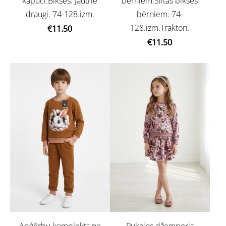
kapuci.Bikses. Jautrie
bērniem.Siltās bikses
draugi. 74-128.izm.
bērniem. 74-
128.izm.Traktori.
€11.50
€11.50
Apģērbu komplekts no
Puķains džemperis