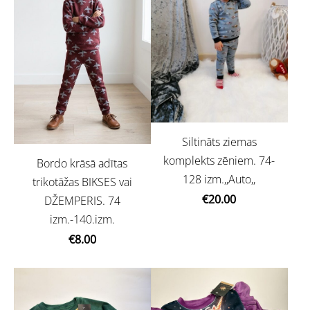
Siltināts ziemas
komplekts zēniem. 74-
Bordo krāsā adītas
128 izm.,,Auto,,
trikotāžas BIKSES vai
€20.00
DŽEMPERIS. 74
izm.-140.izm.
€8.00