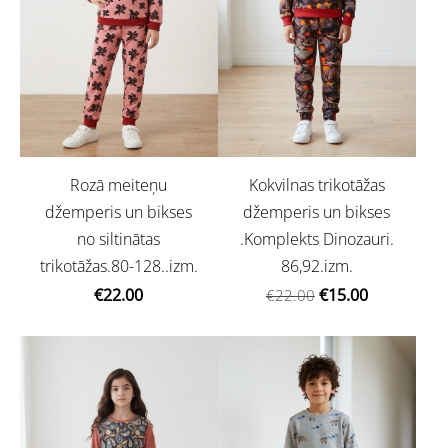
Rozā meiteņu
Kokvilnas trikotāžas
džemperis un bikses
džemperis un bikses
no siltinātas
.Komplekts Dinozauri.
trikotāžas.80-128..izm.
86,92.izm.
€22.00
€15.00
€22.00