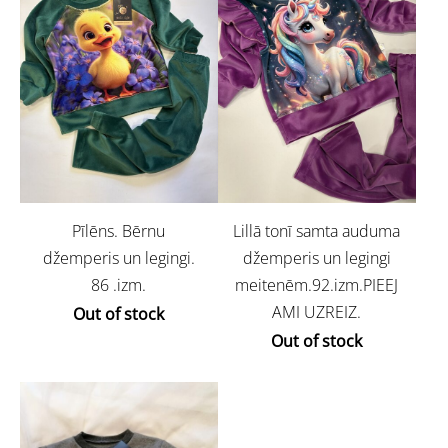
Pīlēns. Bērnu
Lillā tonī samta auduma
džemperis un legingi.
džemperis un legingi
86 .izm.
meitenēm.92.izm.PIEEJ
AMI UZREIZ.
Out of stock
Out of stock