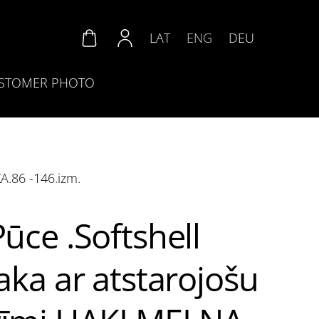
LAT
ENG
DEU
STOMER PHOTO
A.86 -146.izm.
Pūce .Softshell
jaka ar atstarojošu