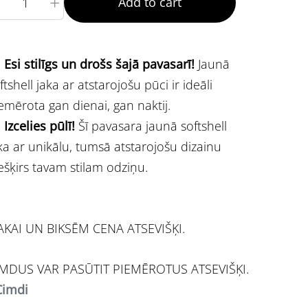
+
Add to cart
Esi stilīgs un drošs šajā pavasarī!
Jaunā
ftshell jaka ar atstarojošu pūci ir ideāli
emērota gan dienai, gan naktij.
Izcelies pūlī!
Šī pavasara jaunā softshell
ka ar unikālu, tumsā atstarojošu dizainu
ešķirs tavam stilam odziņu.
KAI UN BIKSĒM CENA ATSEVIŠĶI.
MDUS VAR PASŪTIT PIEMĒROTUS ATSEVIŠĶI.
Cimdi