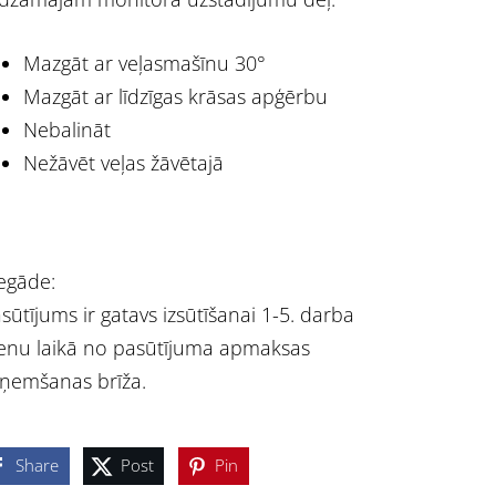
Mazgāt ar veļasmašīnu 30°
Mazgāt ar līdzīgas krāsas apģērbu
Nebalināt
Nežāvēt veļas žāvētajā
egāde:
sūtījums ir gatavs izsūtīšanai 1-5. darba
enu laikā no pasūtījuma apmaksas
ņemšanas brīža.
Share
Post
Pin