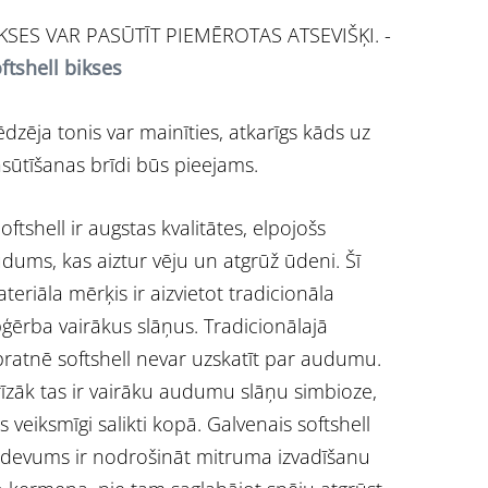
KSES VAR PASŪTĪT PIEMĒROTAS ATSEVIŠĶI. -
ftshell bikses
ēdzēja tonis var mainīties, atkarīgs kāds uz
sūtīšanas brīdi būs pieejams.
ftshell ir augstas kvalitātes, elpojošs
dums, kas aiztur vēju un atgrūž ūdeni. Šī
teriāla mērķis ir aizvietot tradicionāla
ģērba vairākus slāņus. Tradicionālajā
pratnē softshell nevar uzskatīt par audumu.
īzāk tas ir vairāku audumu slāņu simbioze,
s veiksmīgi salikti kopā. Galvenais softshell
devums ir nodrošināt mitruma izvadīšanu