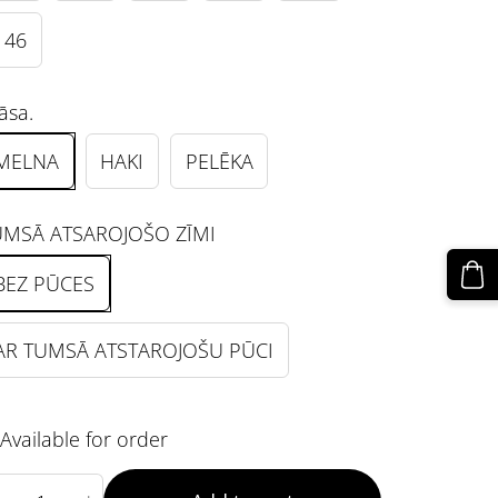
146
āsa.
MELNA
HAKI
PELĒKA
UMSĀ ATSAROJOŠO ZĪMI
BEZ PŪCES
AR TUMSĀ ATSTAROJOŠU PŪCI
Available for order