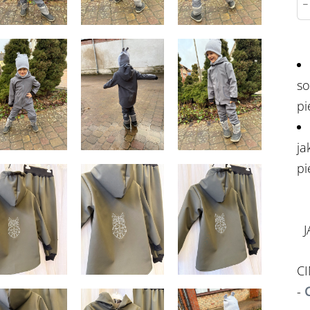
-
so
pi
ja
pi
JA
CI
-