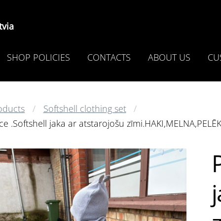
via
SHOP POLICIES
CONTACTS
ABOUT US
CU
oducts
Softshell clothing set
ce .Softshell jaka ar atstarojošu zīmi.HAKI,MELNA,PELĒK