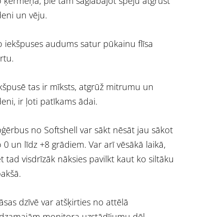
 ķermeņa, pie tam saglabājot spēju atgrūst
eni un vēju.
 iekšpuses audums satur pūkainu flīsa
rtu.
kšpusē tas ir mīksts, atgrūž mitrumu un
eni, ir ļoti patīkams ādai.
ģērbus no Softshell var sākt nēsāt jau sākot
 0 un līdz +8 grādiem. Var arī vēsākā laikā,
t tad visdrīzāk nāksies pavilkt kaut ko siltāku
akšā.
āsas dzīvē var atšķirties no attēlā
dzamajām monitora uzstādījumu dēļ.