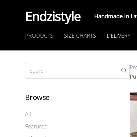
Endzistyle
Handmade in Lat
PRODUCTS
SIZE CHARTS
DELIVERY
Pr
Pū
Browse
All
Featured