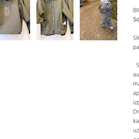
BI
So
Sl
pa
So
au
ma
ap
iz
Dr
ka
uz