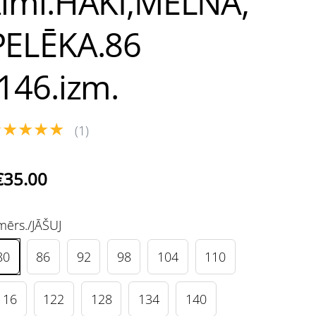
zīmi.HAKI,MELNA,
PELĒKA.86
-146.izm.
★★★★★
(1)
€35.00
mērs./JĀŠUJ
80
86
92
98
104
110
116
122
128
134
140